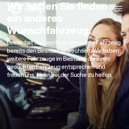
Wir hoffen Sie finden
ein anderes
Wunschfahrzeug.
Leider hat das von Ihnen gesuchte Fahrzeug
Aktion
bereits den Besitzer gewechselt. Wir haben
weitere Fahrzeuge im Bestand, die Ihrem
gesuchten Fahrzeug entsprechen und
freuen uns, Ihnen bei der Suche zu helfen.
Unternehmen
Standorte
Karriere
News