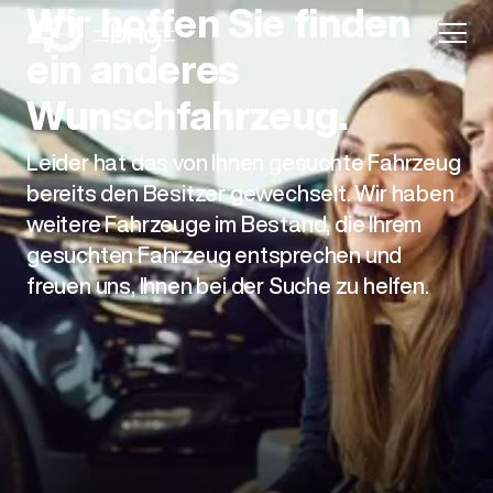
Wir hoffen Sie finden
ein anderes
Wunschfahrzeug.
Leider hat das von Ihnen gesuchte Fahrzeug
Aktion
bereits den Besitzer gewechselt. Wir haben
weitere Fahrzeuge im Bestand, die Ihrem
gesuchten Fahrzeug entsprechen und
freuen uns, Ihnen bei der Suche zu helfen.
Unternehmen
Standorte
Karriere
News