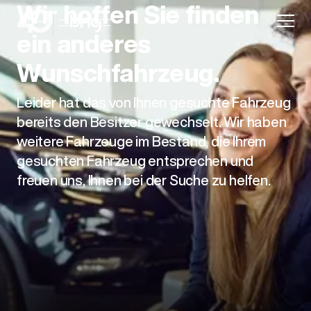
Wir hoffen Sie finden
ein anderes
Wunschfahrzeug.
Leider hat das von Ihnen gesuchte Fahrzeug
Aktion
bereits den Besitzer gewechselt. Wir haben
weitere Fahrzeuge im Bestand, die Ihrem
gesuchten Fahrzeug entsprechen und
freuen uns, Ihnen bei der Suche zu helfen.
Unternehmen
Standorte
Karriere
News