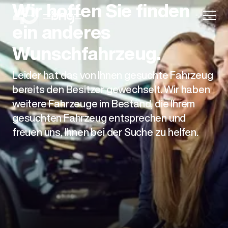
Wir hoffen Sie finden
ein anderes
Wunschfahrzeug.
Leider hat das von Ihnen gesuchte Fahrzeug
Aktion
bereits den Besitzer gewechselt. Wir haben
weitere Fahrzeuge im Bestand, die Ihrem
gesuchten Fahrzeug entsprechen und
freuen uns, Ihnen bei der Suche zu helfen.
Unternehmen
Standorte
Karriere
News