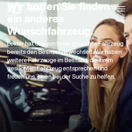
Wir hoffen Sie finden
ein anderes
Wunschfahrzeug.
Leider hat das von Ihnen gesuchte Fahrzeug
Aktion
bereits den Besitzer gewechselt. Wir haben
weitere Fahrzeuge im Bestand, die Ihrem
gesuchten Fahrzeug entsprechen und
freuen uns, Ihnen bei der Suche zu helfen.
Unternehmen
Standorte
Karriere
News