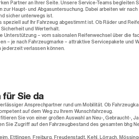
rken Partner an Ihrer Seite. Unsere Service-Teams begleiten
n zur Haupt- und Abgasuntersuchung. Dabei arbeiten wir nach
nd sicher unterwegs ist.
as speziell auf Ihr Fahrzeug abgestimmt ist. Ob Räder und Rei
Sicherheit und Werterhalt.
e Unterstützung – vom saisonalen Reifenwechsel über die fac
en – je nach Fahrzeugmarke – attraktive Servicepakete und W
h jederzeit verlassen können.
 für Sie da
verlässiger Ansprechpartner rund um Mobilität. Ob Fahrzeugka
 kompetent auf dem Weg zu Ihrem Wunschfahrzeug.
tieren Sie von einer großen Auswahl an Neu-, Gebraucht-, J
n Sie Zugriff auf den Fahrzeugbestand des gesamten bhg Ne
eim
,
Ettlingen
,
Freiburg
,
Freudenstadt
,
Kehl
,
Lörrach
,
Mössing