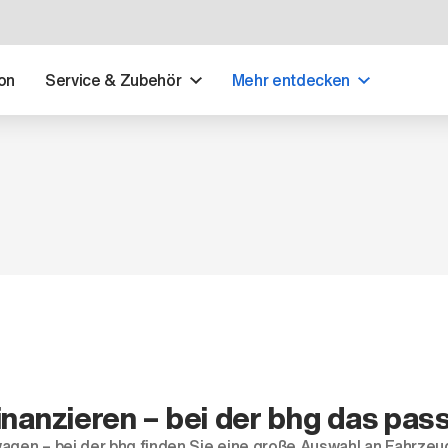
on
Service & Zubehör
Mehr entdecken
inanzieren – bei der bhg das pa
wagen
– bei der bhg finden Sie eine große Auswahl an Fahrzeu