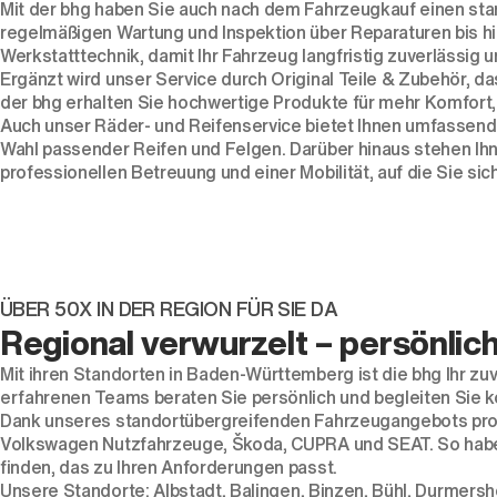
Mit der bhg haben Sie auch nach dem Fahrzeugkauf einen sta
regelmäßigen Wartung und Inspektion über Reparaturen bis hi
Werkstatttechnik, damit Ihr Fahrzeug langfristig zuverlässig u
Ergänzt wird unser Service durch Original Teile & Zubehör, d
der bhg erhalten Sie hochwertige Produkte für mehr Komfort, 
Auch unser Räder- und Reifenservice bietet Ihnen umfassend
Wahl passender Reifen und Felgen. Darüber hinaus stehen Ihn
professionellen Betreuung und einer Mobilität, auf die Sie sic
ÜBER 50X IN DER REGION FÜR SIE DA
Regional verwurzelt – persönlich
Mit ihren Standorten in Baden-Württemberg ist die bhg Ihr zu
erfahrenen Teams beraten Sie persönlich und begleiten Sie
Dank unseres standortübergreifenden Fahrzeugangebots profi
Volkswagen Nutzfahrzeuge, Škoda, CUPRA und SEAT. So habe
finden, das zu Ihren Anforderungen passt.
Unsere Standorte:
Albstadt
,
Balingen
,
Binzen
,
Bühl
,
Durmersh