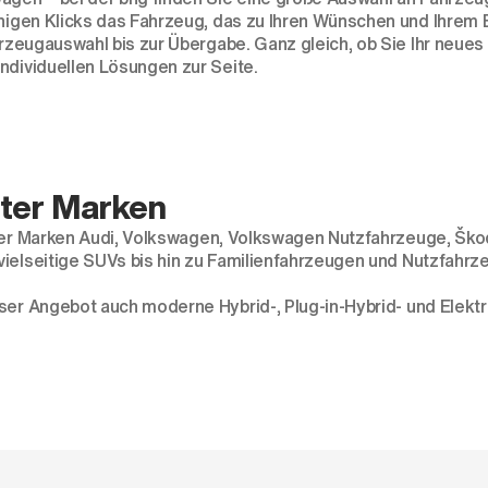
enigen Klicks das Fahrzeug, das zu Ihren Wünschen und Ihrem 
ahrzeugauswahl bis zur Übergabe. Ganz gleich, ob Sie Ihr neu
ndividuellen Lösungen zur Seite.
ter Marken
der Marken
Audi
,
Volkswagen
,
Volkswagen Nutzfahrzeuge
,
Ško
vielseitige
SUVs
bis hin zu
Familienfahrzeugen
und
Nutzfahrz
ser Angebot auch moderne
Hybrid
-,
Plug-in-Hybrid
- und
Elekt