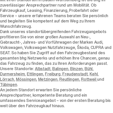
zuverlässiger Ansprechpartner rund um Mobilität. Ob
Fahrzeugkauf, Leasing, Finanzierung, Probefahrt oder
Service – unsere erfahrenen Teams beraten Sie persönlich
und begleiten Sie kompetent auf dem Weg zu Ihrem
Wunschfahrzeug.
Dank unseres standortübergreifenden Fahrzeugangebots
profitieren Sie von einer großen Auswahl an Neu-,
Gebraucht-, Jahres- und Vorführwagen der Marken Audi,
Volkswagen, Volkswagen Nutzfahrzeuge, Škoda, CUPRA und
SEAT. So haben Sie Zugriff auf den Fahrzeugbestand des
gesamten bhg Netzwerks und erhöhen Ihre Chancen, genau
das Fahrzeug zu finden, das zu Ihren Anforderungen passt.
Unsere Standorte:
Albstadt
,
Balingen
,
Binzen
,
Bühl
,
Durmersheim
,
Ettlingen
,
Freiburg
,
Freudenstadt
,
Kehl
,
Lörrach
,
Mössingen
,
Metzingen
,
Reutlingen
,
Rottweil
und
Tübingen
.
An jedem Standort erwarten Sie persönliche
Ansprechpartner, kompetente Beratung und ein
umfassendes Serviceangebot – von der ersten Beratung bis
weit über den Fahrzeugkauf hinaus.