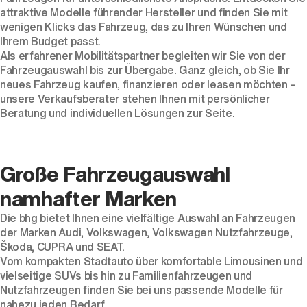
attraktive Modelle führender Hersteller und finden Sie mit
wenigen Klicks das Fahrzeug, das zu Ihren Wünschen und
Ihrem Budget passt.
Als erfahrener Mobilitätspartner begleiten wir Sie von der
Fahrzeugauswahl bis zur Übergabe. Ganz gleich, ob Sie Ihr
neues Fahrzeug kaufen, finanzieren oder leasen möchten –
unsere Verkaufsberater stehen Ihnen mit persönlicher
Beratung und individuellen Lösungen zur Seite.
Der ID. Polo Day
Große Fahrzeugauswahl
Am 5. September
namhafter Marken
Die bhg bietet Ihnen eine vielfältige Auswahl an Fahrzeugen
der Marken
Audi
,
Volkswagen
,
Volkswagen Nutzfahrzeuge
,
Škoda
,
CUPRA
und
SEAT
.
Vom kompakten
Stadtauto
über komfortable
Limousinen
und
vielseitige
SUVs
bis hin zu
Familienfahrzeugen
und
Nutzfahrzeugen
finden Sie bei uns passende Modelle für
nahezu jeden Bedarf.