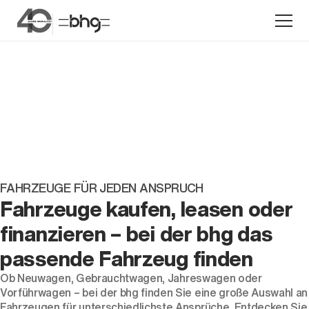
Aktion
FAHRZEUGE FÜR JEDEN ANSPRUCH
Fahrzeuge kaufen, leasen oder
finanzieren – bei der bhg das
Unternehmen
passende Fahrzeug finden
Standorte
Ob
Neuwagen
,
Gebrauchtwagen
,
Jahreswagen
oder
Karriere
Vorführwagen
– bei der bhg finden Sie eine große Auswahl an
News
Fahrzeugen für unterschiedlichste Ansprüche. Entdecken Sie