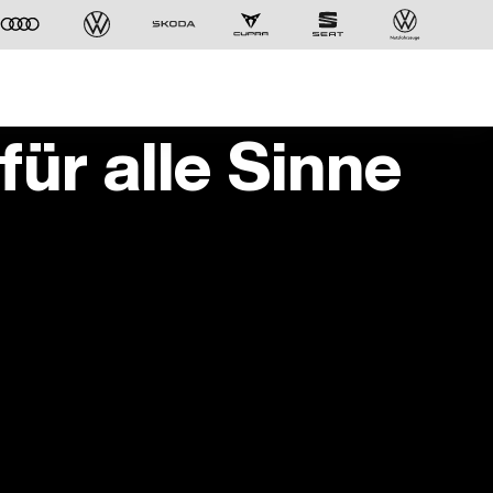
ür alle Sinne
Der ID. Polo Day
Am 5. September