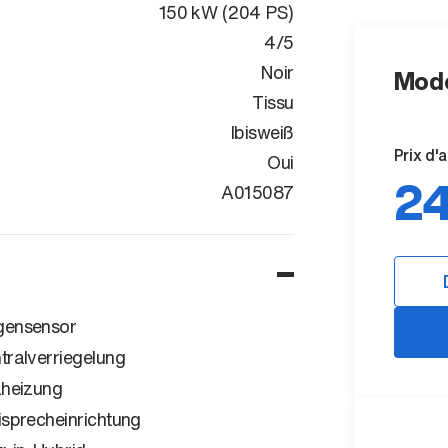
150 kW (204 PS)
4/5
Noir
Mode
Tissu
Ibisweiß
Prix d'
Oui
24
WAUZZZGYXR
A015087
ensensor
tralverriegelung
zheizung
isprecheinrichtung