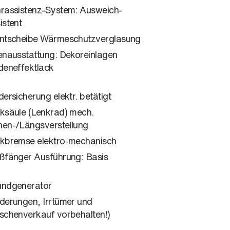
rassistenz-System: Ausweich-
istent
ntscheibe Wärmeschutzverglasung
enausstattung: Dekoreinlagen
deneffektlack
dersicherung elektr. betätigt
ksäule (Lenkrad) mech.
en-/Längsverstellung
kbremse elektro-mechanisch
ßfänger Ausführung: Basis
ndgenerator
derungen, Irrtümer und
schenverkauf vorbehalten!)