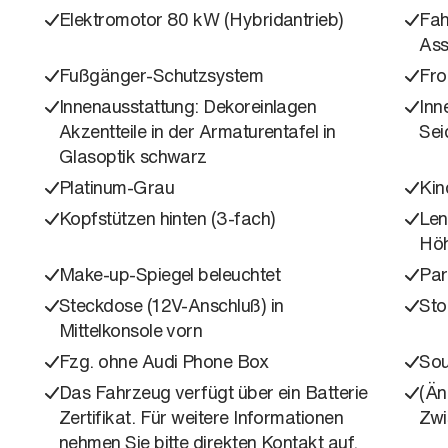
Elektromotor 80 kW (Hybridantrieb)
Fah
Ass
Fußgänger-Schutzsystem
Fro
Innenausstattung: Dekoreinlagen
Inn
Akzentteile in der Armaturentafel in
Sei
Glasoptik schwarz
Platinum-Grau
Kin
Kopfstützen hinten (3-fach)
Len
Höh
Make-up-Spiegel beleuchtet
Par
Steckdose (12V-Anschluß) in
Sto
Mittelkonsole vorn
Fzg. ohne Audi Phone Box
Sou
Das Fahrzeug verfügt über ein Batterie
(Än
Zertifikat. Für weitere Informationen
Zwi
nehmen Sie bitte direkten Kontakt auf.