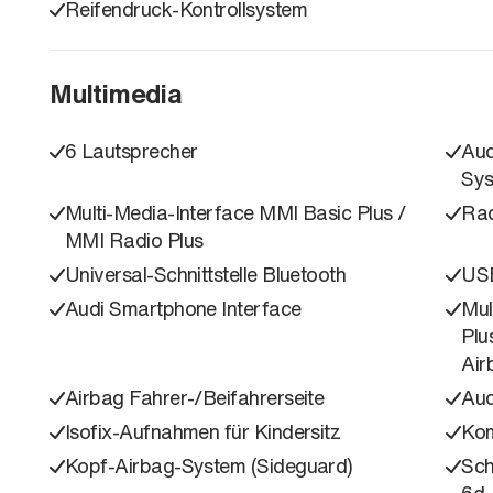
Reifendruck-Kontrollsystem
Multimedia
6 Lautsprecher
Aud
Sys
Multi-Media-Interface MMI Basic Plus /
Rad
MMI Radio Plus
Universal-Schnittstelle Bluetooth
USB
Audi Smartphone Interface
Mul
Plu
Air
Airbag Fahrer-/Beifahrerseite
Aud
Isofix-Aufnahmen für Kindersitz
Kom
Kopf-Airbag-System (Sideguard)
Sch
6d