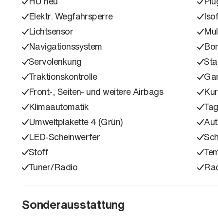
HU neu
Plu
Elektr. Wegfahrsperre
Isof
Lichtsensor
Mul
Navigationssystem
Bo
Servolenkung
Sta
Traktionskontrolle
Gar
Front-, Seiten- und weitere Airbags
Kur
Klimaautomatik
Tag
Umweltplakette 4 (Grün)
Aut
LED-Scheinwerfer
Sc
Stoff
Te
Tuner/Radio
Ra
Sonderausstattung