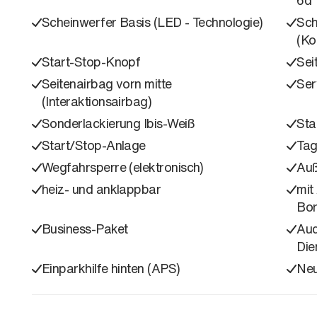
Scheinwerfer Basis (LED - Technologie)
Sch
(Ko
Start-Stop-Knopf
Sei
Seitenairbag vorn mitte
Ser
(Interaktionsairbag)
Sonderlackierung Ibis-Weiß
Sta
Start/Stop-Anlage
Tag
Wegfahrsperre (elektronisch)
Auß
heiz- und anklappbar
mit
Bor
Business-Paket
Aud
Die
Einparkhilfe hinten (APS)
Neu