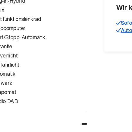
g-in-Hybrid
Wir 
ix
tifunktionslenkrad
Sofo
rdcomputer
Auto
rt/Stopp-Automatik
antie
venlicht
fahrlicht
omatik
hwarz
mpomat
dio DAB