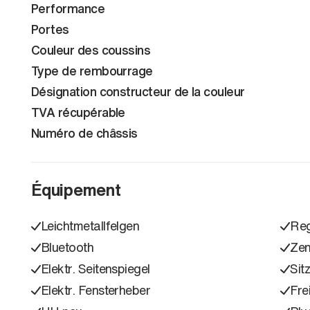
Performance
Portes
Couleur des coussins
Type de rembourrage
Désignation constructeur de la couleur
TVA récupérable
Numéro de châssis
Équipement
Leichtmetallfelgen
Reg
Bluetooth
Zen
Elektr. Seitenspiegel
Sit
Elektr. Fensterheber
Fre