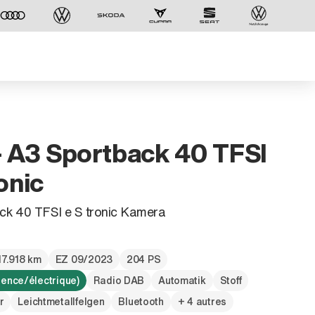
- A3 Sportback 40 TFSI
onic
ck 40 TFSI e S tronic Kamera
17.918 km
EZ 09/2023
204 PS
sence/électrique)
Radio DAB
Automatik
Stoff
r
Leichtmetallfelgen
Bluetooth
+ 4 autres