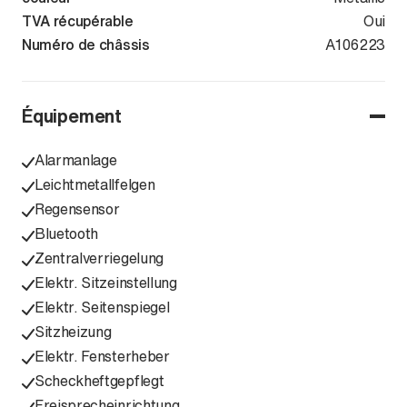
TVA récupérable
Oui
Numéro de châssis
WAUZZZGYXT
A106223
Équipement
Alarmanlage
Leichtmetallfelgen
Regensensor
Bluetooth
Zentralverriegelung
Elektr. Sitzeinstellung
Elektr. Seitenspiegel
Sitzheizung
Elektr. Fensterheber
Scheckheftgepflegt
Freisprecheinrichtung