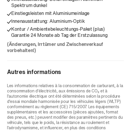
Spektrum dunkel
Einstiegsleisten mit Aluminiumeinlage
Innenausstattung: Aluminium-Optik
Kontur / Ambientebeleuchtungs-Paket (plus)
Garantie 24 Monate ab Tag der Erstzulassung
(Änderungen, Irrtümer und Zwischenverkauf
vorbehalten!)
Autres informations
Les informations relatives à la consommation de carburant, à la
consommation d'électricité, aux émissions de CO₂ et à
l'autonomie électrique ont été déterminées selon la procédure
d'essai mondiale harmonisée pour les véhicules légers (WLTP)
conformément au règlement (CE) 715/2007. Les équipements
supplémentaires et les accessoires (pièces ajoutées, format
des pneus, etc.) peuvent modifier des paramètres pertinents du
véhicule, tels que le poids, la résistance au roulement et
l'aérodynamisme, et influencer, en plus des conditions