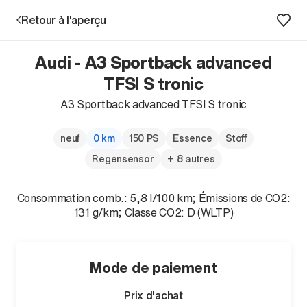
Retour à l'aperçu
Audi - A3 Sportback advanced
Prestations
TFSI S tronic
A3 Sportback advanced TFSI S tronic
Succursales
neuf
0 km
150 PS
Essence
Stoff
Recherche d'un véhicule
Regensensor
+ 8 autres
Consommation comb.: 5,8 l/100 km; Émissions de CO2:
Entreprise & Carrière
131 g/km; Classe CO2: D (WLTP)
Mode de paiement
Prix d'achat