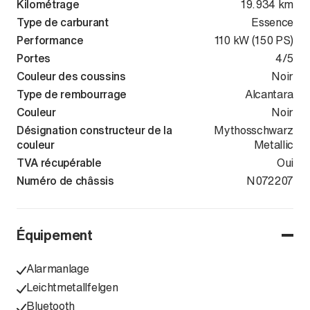
Kilométrage
19.934 km
Type de carburant
Essence
Performance
110 kW (150 PS)
Portes
4/5
Couleur des coussins
Noir
Type de rembourrage
Alcantara
Couleur
Noir
Désignation constructeur de la
Mythosschwarz
couleur
Metallic
TVA récupérable
Oui
Numéro de châssis
WAUZZZFU8S
N072207
Équipement
Alarmanlage
Leichtmetallfelgen
Bluetooth