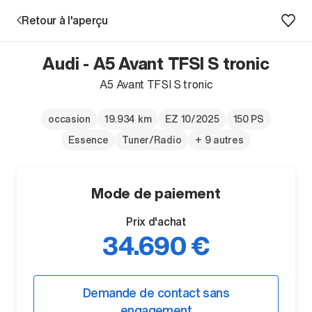
Retour à l'aperçu
Audi - A5 Avant TFSI S tronic
Prestations
A5 Avant TFSI S tronic
Succursales
occasion
19.934 km
EZ 10/2025
150 PS
Essence
Tuner/Radio
+ 9 autres
Recherche d'un véhicule
Mode de paiement
Entreprise & Carrière
Prix d'achat
34.690 €
Demande de contact sans
engagement