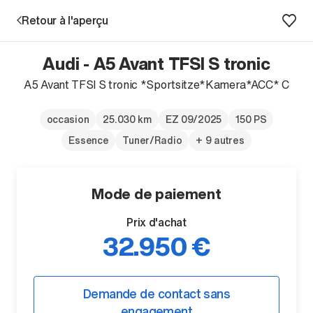
Retour à l'aperçu
Audi - A5 Avant TFSI S tronic
Prestations
A5 Avant TFSI S tronic *Sportsitze*Kamera*ACC* C
Succursales
occasion
25.030 km
EZ 09/2025
150 PS
Essence
Tuner/Radio
+ 9 autres
Recherche d'un véhicule
Mode de paiement
Entreprise & Carrière
Prix d'achat
32.950 €
Demande de contact sans
engagement