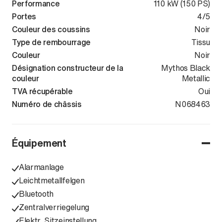
Performance
110 kW (150 PS)
Portes
4/5
Couleur des coussins
Noir
Type de rembourrage
Tissu
Couleur
Noir
Désignation constructeur de la
Mythos Black
couleur
Metallic
TVA récupérable
Oui
Numéro de châssis
WAUZZZFU6S
N068463
Équipement
Alarmanlage
Leichtmetallfelgen
Bluetooth
Zentralverriegelung
Elektr. Sitzeinstellung