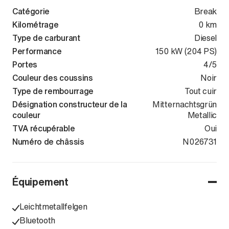
Catégorie
Break
Kilométrage
0 km
Type de carburant
Diesel
Performance
150 kW (204 PS)
Portes
4/5
Couleur des coussins
Noir
Type de rembourrage
Tout cuir
Désignation constructeur de la
Mitternachtsgrün
couleur
Metallic
TVA récupérable
Oui
Numéro de châssis
WAUZZZFN1T
N026731
Équipement
Leichtmetallfelgen
Bluetooth