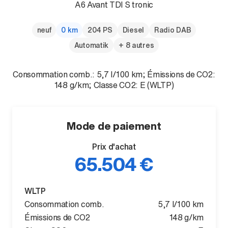
A6 Avant TDI S tronic
neuf
0 km
204 PS
Diesel
Radio DAB
Automatik
+ 8 autres
Consommation comb.: 5,7 l/100 km; Émissions de CO2:
148 g/km; Classe CO2: E (WLTP)
Mode de paiement
Prix d'achat
65.504 €
WLTP
Consommation comb.
5,7 l/100 km
Émissions de CO2
148 g/km