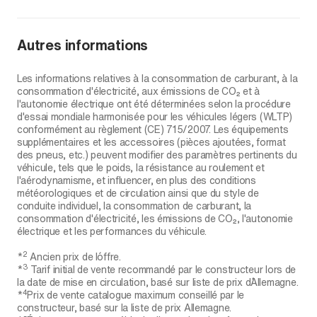
Autres informations
Les informations relatives à la consommation de carburant, à la
consommation d'électricité, aux émissions de CO₂ et à
l'autonomie électrique ont été déterminées selon la procédure
d'essai mondiale harmonisée pour les véhicules légers (WLTP)
conformément au règlement (CE) 715/2007. Les équipements
supplémentaires et les accessoires (pièces ajoutées, format
des pneus, etc.) peuvent modifier des paramètres pertinents du
véhicule, tels que le poids, la résistance au roulement et
l'aérodynamisme, et influencer, en plus des conditions
météorologiques et de circulation ainsi que du style de
conduite individuel, la consommation de carburant, la
consommation d'électricité, les émissions de CO₂, l'autonomie
électrique et les performances du véhicule.
2
*
Ancien prix de l´offre.
3
*
Tarif initial de vente recommandé par le constructeur lors de
la date de mise en circulation, basé sur liste de prix d´Allemagne.
4
*
Prix de vente catalogue maximum conseillé par le
constructeur, basé sur la liste de prix Allemagne.