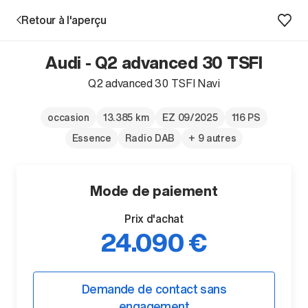
Retour à l'aperçu
Audi - Q2 advanced 30 TSFI
Prestations
Q2 advanced 30 TSFI Navi
Succursales
occasion
13.385 km
EZ 09/2025
116 PS
Essence
Radio DAB
+ 9 autres
Recherche d'un véhicule
Mode de paiement
Entreprise & Carrière
Prix d'achat
24.090 €
Demande de contact sans
engagement