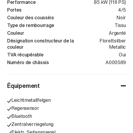
Performance
85 kW (116 PS)
Portes
4/5
Couleur des coussins
Noir
Type de rembourrage
Tissu
Couleur
Argenté
Désignation constructeur de la
Florettsilber
couleur
Metallic
TVA récupérable
Oui
Numéro de châssis
WAUZZZGA0T
A000589
Équipement
Leichtmetallfelgen
Regensensor
Bluetooth
Zentralverriegelung
Elektr. Seitenspiegel