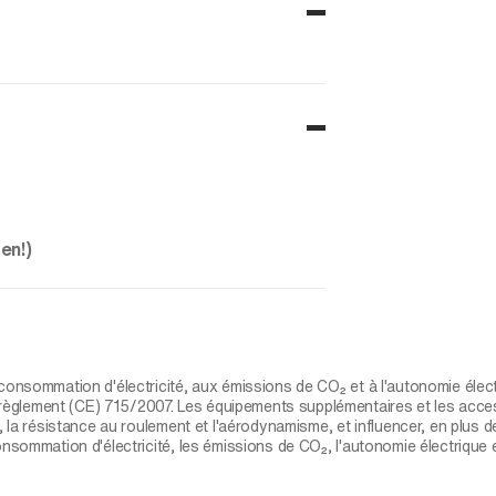
en!)
 consommation d'électricité, aux émissions de CO₂ et à l'autonomie élec
èglement (CE) 715/2007. Les équipements supplémentaires et les access
, la résistance au roulement et l'aérodynamisme, et influencer, en plus 
onsommation d'électricité, les émissions de CO₂, l'autonomie électrique 