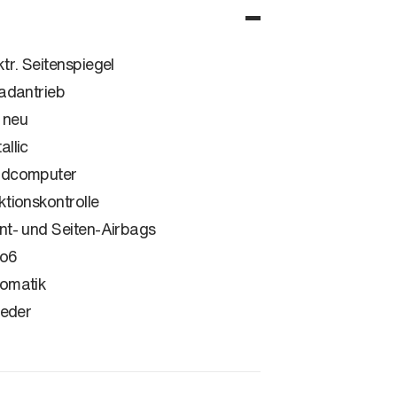
ktr. Seitenspiegel
radantrieb
 neu
allic
rdcomputer
ktionskontrolle
nt- und Seiten-Airbags
ro6
omatik
leder