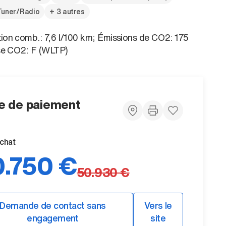
Tuner/Radio
+ 3 autres
n comb.: 7,6 l/100 km; Émissions de CO2: 175
se CO2: F (WLTP)
 de paiement
achat
.750 €
50.930 €
Demande de contact sans
Vers le
engagement
site