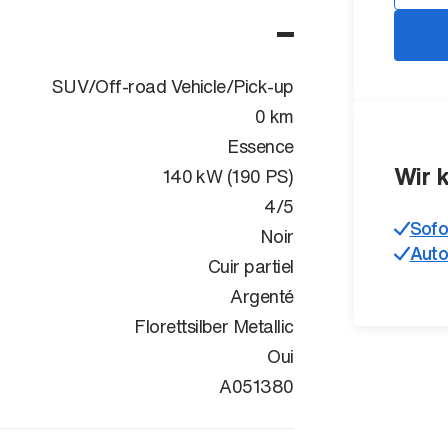
SUV/Off-road Vehicle/Pick-up
0 km
Essence
Wir 
140 kW (190 PS)
4/5
Sofo
Noir
Auto
Cuir partiel
Argenté
Florettsilber Metallic
Oui
WAUZZZGA9T
A051380