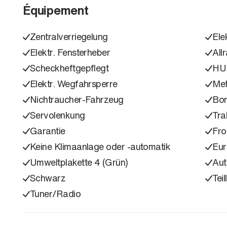
Équipement
Zentralverriegelung
Ele
Elektr. Fensterheber
All
Scheckheftgepflegt
HU
Elektr. Wegfahrsperre
Met
Nichtraucher-Fahrzeug
Bo
Servolenkung
Tra
Garantie
Fro
Keine Klimaanlage oder -automatik
Eu
Umweltplakette 4 (Grün)
Aut
Schwarz
Teil
Tuner/Radio