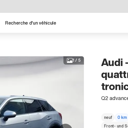
Recherche d'un véhicule
Audi 
1
/
5
quatt
troni
Q2 advanced
neuf
0 km
Front- und S