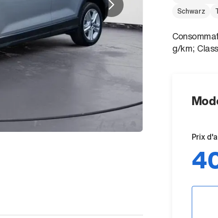
Schwarz
Consommatio
g/km; Clas
Mode
Prix d'
40