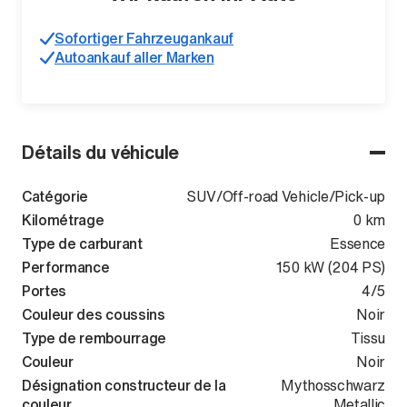
Sofortiger Fahrzeugankauf
Autoankauf aller Marken
Détails du véhicule
Catégorie
SUV/Off-road Vehicle/Pick-up
Kilométrage
0 km
Type de carburant
Essence
Performance
150 kW (204 PS)
Portes
4/5
Couleur des coussins
Noir
Type de rembourrage
Tissu
Couleur
Noir
Désignation constructeur de la
Mythosschwarz
couleur
Metallic