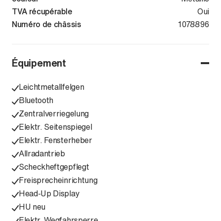
TVA récupérable
Oui
Numéro de châssis
WAUZZZFJ1T
1078896
Équipement
Leichtmetallfelgen
Bluetooth
Zentralverriegelung
Elektr. Seitenspiegel
Elektr. Fensterheber
Allradantrieb
Scheckheftgepflegt
Freisprecheinrichtung
Head-Up Display
HU neu
Elektr. Wegfahrsperre