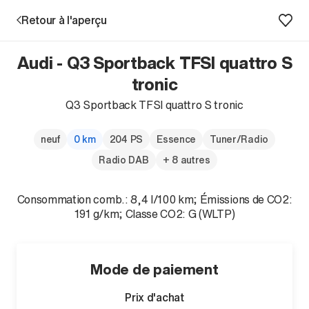
Retour à l'aperçu
Audi - Q3 Sportback TFSI quattro S
Prestations
tronic
Q3 Sportback TFSI quattro S tronic
Succursales
neuf
0 km
204 PS
Essence
Tuner/Radio
Recherche d'un véhicule
Radio DAB
+ 8 autres
Consommation comb.: 8,4 l/100 km; Émissions de CO2:
Entreprise & Carrière
191 g/km; Classe CO2: G (WLTP)
Mode de paiement
Prix d'achat