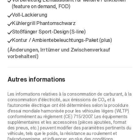
(feature on demand, FOD)
Voll-Lackierung
Kühlergrill Phantomschwarz
Stoßfänger Sport-Design (S-line)
Kontur / Ambientebeleuchtungs-Paket (plus)
(Änderungen, Irrtümer und Zwischenverkauf
vorbehalten!)
Autres informations
Les informations relatives à la consommation de carburant, à la
consommation d'électricité, aux émissions de CO₂ et à
l'autonomie électrique ont été déterminées selon la procédure
d'essai mondiale harmonisée pour les véhicules légers (WLTP)
conformément au règlement (CE) 715/2007. Les équipements
supplémentaires et les accessoires (pièces ajoutées, format
des pneus, etc.) peuvent modifier des paramètres pertinents du
véhicule, tels que le poids, la résistance au roulement et
l'aérodynamisme, et influencer, en plus des conditions