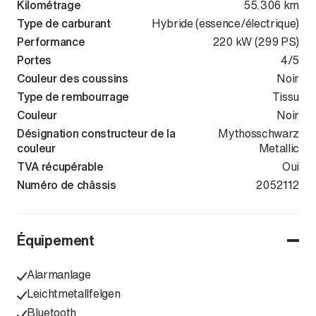
Kilométrage
55.306 km
Type de carburant
Hybride (essence/électrique)
Performance
220 kW (299 PS)
Portes
4/5
Couleur des coussins
Noir
Type de rembourrage
Tissu
Couleur
Noir
Désignation constructeur de la
Mythosschwarz
couleur
Metallic
TVA récupérable
Oui
Numéro de châssis
WAUZZZFY2P
2052112
Équipement
Alarmanlage
Leichtmetallfelgen
Bluetooth