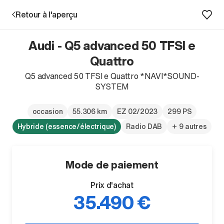
Retour à l'aperçu
Audi - Q5 advanced 50 TFSI e
Prestations
Quattro
Q5 advanced 50 TFSI e Quattro *NAVI*SOUND-
Succursales
SYSTEM
Recherche d'un véhicule
occasion
55.306 km
EZ 02/2023
299 PS
Hybride (essence/électrique)
Radio DAB
+ 9 autres
Entreprise & Carrière
Mode de paiement
Prix d'achat
35.490 €