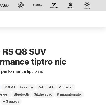
- RS Q8 SUV
rmance tiptro nic
performance tiptro nic
640 PS
Essence
Automatik
Vollleder
felgen
Bluetooth
Sitzheizung
Klimaautomatik
+ 3 autres