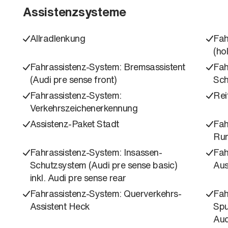
Assistenzsysteme
Allradlenkung
Fah
(ho
Fahrassistenz-System: Bremsassistent
Fah
(Audi pre sense front)
Sch
Fahrassistenz-System:
Rei
Verkehrszeichenerkennung
Assistenz-Paket Stadt
Fah
Run
Fahrassistenz-System: Insassen-
Fah
Schutzsystem (Audi pre sense basic)
Aus
inkl. Audi pre sense rear
Fahrassistenz-System: Querverkehrs-
Fah
Assistent Heck
Spu
Aud