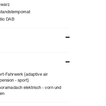
hwarz
standstempomat
dio DAB
rt-Fahrwerk (adaptive air
pension - sport)
oramadach elektrisch - vorn und
ten