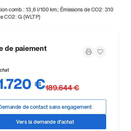
on comb.: 13,6 l/100 km; Émissions de CO2: 310
se CO2: G (WLTP)
 de paiement
achat
1.720 €
189.644 €
Demande de contact sans engagement
Vers la demande d'achat