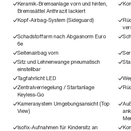
Keramik-Bremsanlage vorn und hinten,
Kom
Bremssättel Anthrazit lackiert
Kopf-Airbag-System (Sideguard)
Rüc
ver
Schadstoffarm nach Abgasnorm Euro
Sch
6e
Seitenairbag vorn
Ser
Sitz und Lehnenwange pneumatisch
Sta
einstellbar
Tagfahrlicht LED
Weg
Zentralverriegelung / Startanlage
Rü
Keyless-Go
Kamerasystem Umgebungsansicht (Top
Auß
View)
ank
Me
Isofix-Aufnahmen für Kindersitz an
Kom