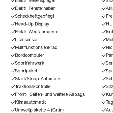
Elektr. Seitenspiegel
Sit
Elektr. Fensterheber
All
Scheckheftgepflegt
Fre
Head-Up Display
HU
Elektr. Wegfahrsperre
Isof
Lichtsensor
Met
Multifunktionslenkrad
Nic
Bordcomputer
Pa
Sportfahrwerk
Ser
Sportpaket
Spo
Start/Stopp-Automatik
Sch
Traktionskontrolle
Sit
Front-, Seiten- und weitere Airbags
Kur
Klimaautomatik
Tag
Umweltplakette 4 (Grün)
Aut