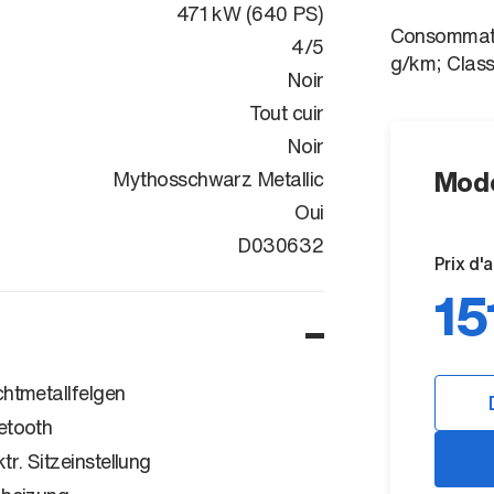
471 kW (640 PS)
Consommati
4/5
g/km; Clas
Noir
Tout cuir
Noir
Mode
Mythosschwarz Metallic
Oui
WUAZZZF17T
D030632
Prix d'
15
chtmetallfelgen
etooth
ktr. Sitzeinstellung