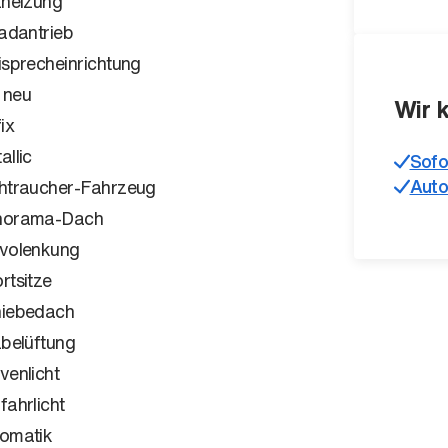
zheizung
radantrieb
isprecheinrichtung
 neu
Wir 
ix
allic
Sofo
Auto
htraucher-Fahrzeug
norama-Dach
volenkung
rtsitze
iebedach
zbelüftung
venlicht
fahrlicht
omatik