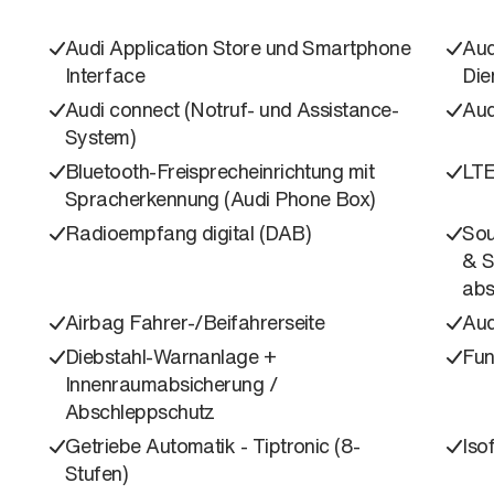
Audi Application Store und Smartphone
Aud
Interface
Die
Audi connect (Notruf- und Assistance-
Aud
System)
Bluetooth-Freisprecheinrichtung mit
LTE
Spracherkennung (Audi Phone Box)
Radioempfang digital (DAB)
Sou
& S
abs
Airbag Fahrer-/Beifahrerseite
Aud
Diebstahl-Warnanlage +
Fun
Innenraumabsicherung /
Abschleppschutz
Getriebe Automatik - Tiptronic (8-
Iso
Stufen)