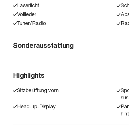
Laserlicht
Sc
Vollleder
Ab
Tuner/Radio
Ra
Sonderausstattung
Highlights
Sitzbelüftung vorn
Spo
sus
Head-up-Display
Pan
hin