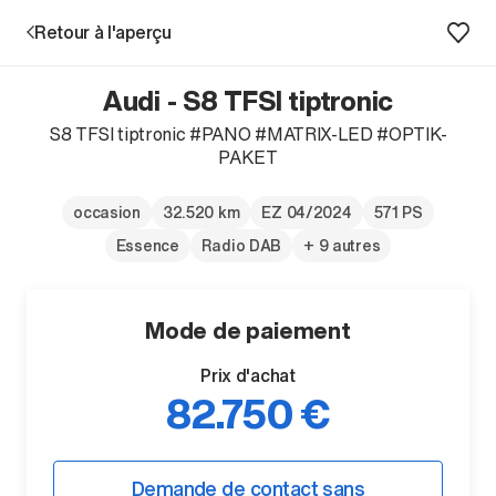
Retour à l'aperçu
Audi - S8 TFSI tiptronic
Prestations
S8 TFSI tiptronic #PANO #MATRIX-LED #OPTIK-
PAKET
Succursales
occasion
32.520 km
EZ 04/2024
571 PS
Recherche d'un véhicule
Essence
Radio DAB
+ 9 autres
Mode de paiement
Entreprise & Carrière
Prix d'achat
82.750 €
Demande de contact sans