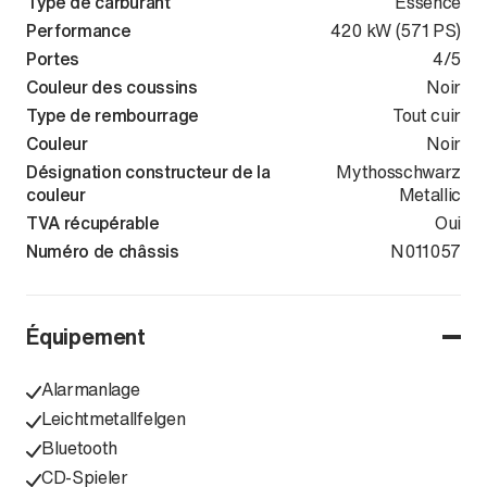
Type de carburant
Essence
Performance
420 kW (571 PS)
Portes
4/5
Couleur des coussins
Noir
Type de rembourrage
Tout cuir
Couleur
Noir
Désignation constructeur de la
Mythosschwarz
couleur
Metallic
TVA récupérable
Oui
Numéro de châssis
WAUZZZF80R
N011057
Équipement
Alarmanlage
Leichtmetallfelgen
Bluetooth
CD-Spieler