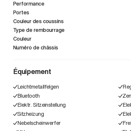
Performance
Portes
Couleur des coussins
Type de rembourrage
Couleur
Numéro de châssis
Équipement
Leichtmetallfelgen
Reg
Bluetooth
Zen
Elektr. Sitzeinstellung
Ele
Sitzheizung
Ele
Nebelscheinwerfer
Fre