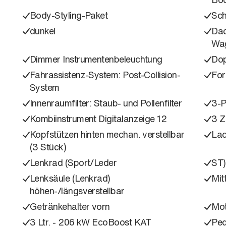
Body-Styling-Paket
Sch
dunkel
Dac
Wa
Dimmer Instrumentenbeleuchtung
Dop
Fahrassistenz-System: Post-Collision-
For
System
Innenraumfilter: Staub- und Pollenfilter
3-P
Kombiinstrument Digitalanzeige 12
3 Z
Kopfstützen hinten mechan. verstellbar
Lac
(3 Stück)
Lenkrad (Sport/Leder
ST)
Lenksäule (Lenkrad)
Mit
höhen-/längsverstellbar
Getränkehalter vorn
Mot
3 Ltr. - 206 kW EcoBoost KAT
Ped