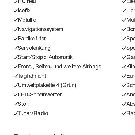
HU neu
Ele
Isofix
Lic
Metallic
Mul
Navigationssystem
Bo
Partikelfilter
Spo
Servolenkung
Spo
Start/Stopp-Automatik
Gar
Front-, Seiten- und weitere Airbags
Kli
Tagfahrlicht
Eu
Umweltplakette 4 (Grün)
Sch
LED-Scheinwerfer
An
Stoff
Ab
Tuner/Radio
Ra