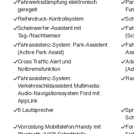
Fahrwerksdämpfung elektronisch
Par
geregelt
Fun
Reifendruck-Kontrollsystem
Sch
Scheinwerfer-Assistent mit
Fah
Tag-/Nachtsensor
(Sc
Fahrassistenz-System: Park-Assistent
Fah
(Active Park Assist)
Ass
Cross Traffic Alert und
Ada
Notbremsfunktion
(Ad
Fahrassistenz-System:
Rad
Verkehrsschildassistent Multimedia:
Audio-Navigationssystem Ford mit
AppLink
6 Lautsprecher
Spr
Sch
Vorrüstung Mobiltelefon/Handy mit
For
Bluetooth-/USB-Schnittstelle
Sic