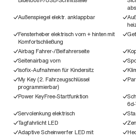
abs
Außenspiegel elektr. anklappbar
Auß
hei
Fensterheber elektrisch vorn + hinten mit
Get
Komfortschließung
Airbag Fahrer-/Beifahrerseite
Kop
Seitenairbag vorn
Spo
Isofix-Aufnahmen für Kindersitz
Kli
My Key (2. Fahrzeugschlüssel
Par
programmierbar)
Power KeyFree-Startfunktion
Sch
6d
Servolenkung elektrisch
Sta
Tagfahrlicht LED
Zen
Adaptive Scheinwerfer LED mit
Hec