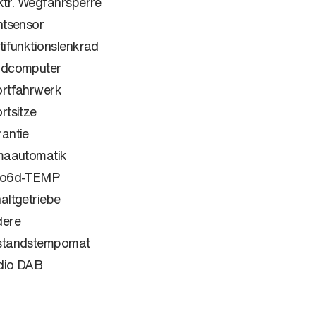
ktr. Wegfahrsperre
htsensor
tifunktionslenkrad
rdcomputer
rtfahrwerk
rtsitze
antie
maautomatik
ro6d-TEMP
altgetriebe
dere
standstempomat
dio DAB