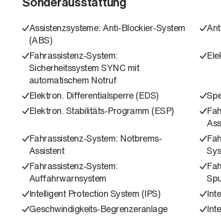
Sonderausstattung
Assistenzsysteme: Anti-Blockier-System
Ant
(ABS)
Fahrassistenz-System:
Ele
Sicherheitssystem SYNC mit
automatischem Notruf
Elektron. Differentialsperre (EDS)
Spe
Elektron. Stabilitäts-Programm (ESP)
Fah
Ass
Fahrassistenz-System: Notbrems-
Fah
Assistent
Sy
Fahrassistenz-System:
Fah
Auffahrwarnsystem
Spu
Intelligent Protection System (IPS)
Int
Geschwindigkeits-Begrenzeranlage
Int