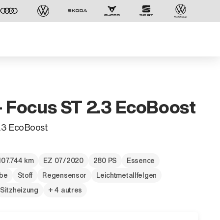
- Focus ST 2.3 EcoBoost
.3 EcoBoost
107.744 km
EZ 07/2020
280 PS
Essence
ebe
Stoff
Regensensor
Leichtmetallfelgen
Sitzheizung
+ 4 autres