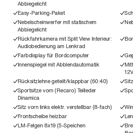
Abbiegelicht
Easy-Parking-Paket
Sch
Nebelscheinwerfer mit statischem
Neb
Abbiegelicht
Rückfahrkamera mit Split View Interieur:
Bor
Audiobedienung am Lenkrad
Farbdisplay für Bordcomputer
Gep
Innenspiegel mit Abblendautomatik
Mit
12V
Rücksitzlehne geteilt/klappbar (60:40)
Sit
Sportsitze vorn (Recaro) Teilleder
Spo
Dinamica
Sitz vorn links elektr. verstellbar (8-fach)
Win
Frontscheibe heizbar
Len
LM-Felgen 8x19 (5-Speichen
Bre
Bod