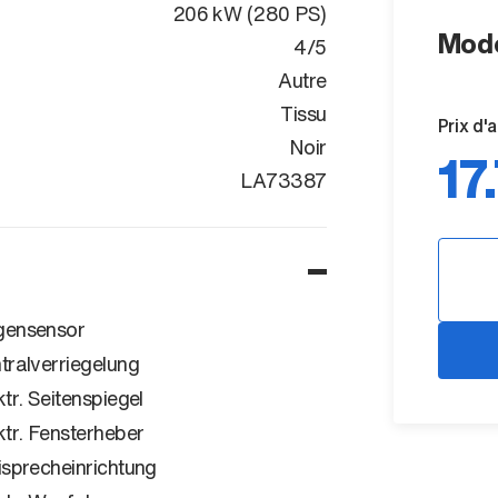
206 kW (280 PS)
Mode
4/5
Autre
Tissu
Prix d'
Noir
17
WF0NXXGCHN
LA73387
ensensor
tralverriegelung
ktr. Seitenspiegel
ktr. Fensterheber
isprecheinrichtung