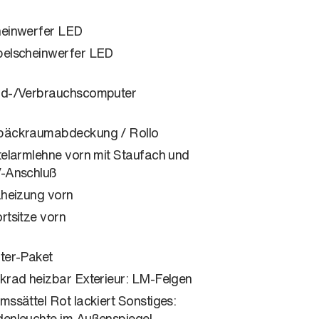
einwerfer LED
elscheinwerfer LED
d-/Verbrauchscomputer
äckraumabdeckung / Rollo
telarmlehne vorn mit Staufach und
-Anschluß
zheizung vorn
rtsitze vorn
ter-Paket
krad heizbar Exterieur: LM-Felgen
mssättel Rot lackiert Sonstiges:
enleuchte im Außenspiegel