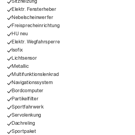
Sitzheizung
Elektr. Fensterheber
Nebelscheinwerfer
Freisprecheinrichtung
HU neu
Elektr. Wegfahrsperre
Isofix
Lichtsensor
Metallic
Multifunktionslenkrad
Navigationssystem
Bordcomputer
Partikelfilter
Sportfahrwerk
Servolenkung
Dachreling
Sportpaket