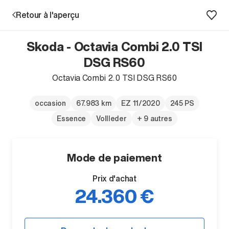
Retour à l'aperçu
Skoda - Octavia Combi 2.0 TSI
Prestations
DSG RS60
Octavia Combi 2.0 TSI DSG RS60
Succursales
occasion
67.983 km
EZ 11/2020
245 PS
Recherche d'un véhicule
Essence
Vollleder
+ 9 autres
Entreprise & Carrière
Mode de paiement
Prix d'achat
24.360 €