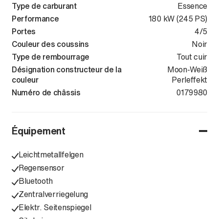
Type de carburant
Essence
Performance
180 kW (245 PS)
Portes
4/5
Couleur des coussins
Noir
Type de rembourrage
Tout cuir
Désignation constructeur de la
Moon-Weiß
couleur
Perleffekt
Numéro de châssis
TMBJU7NE6L
0179980
Équipement
Leichtmetallfelgen
Regensensor
Bluetooth
Zentralverriegelung
Elektr. Seitenspiegel