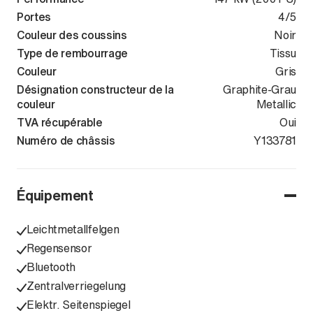
Portes
4/5
Couleur des coussins
Noir
Type de rembourrage
Tissu
Couleur
Gris
Désignation constructeur de la
Graphite-Grau
couleur
Metallic
TVA récupérable
Oui
Numéro de châssis
TMBJK8NX6P
Y133781
Équipement
Leichtmetallfelgen
Regensensor
Bluetooth
Zentralverriegelung
Elektr. Seitenspiegel