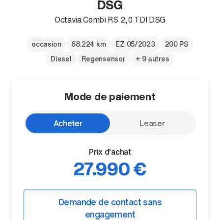
DSG
Octavia Combi RS 2,0 TDI DSG
occasion
68.224 km
EZ 05/2023
200 PS
Diesel
Regensensor
+ 9 autres
Mode de paiement
Acheter
Leaser
Prix d'achat
27.990 €
Demande de contact sans
engagement