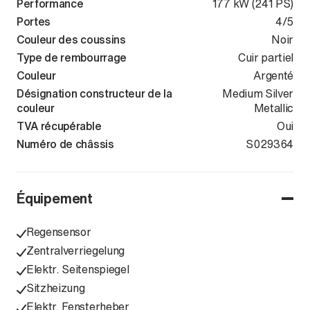
Performance
177 kW (241 PS)
Portes
4/5
Couleur des coussins
Noir
Type de rembourrage
Cuir partiel
Couleur
Argenté
Désignation constructeur de la
Medium Silver
couleur
Metallic
TVA récupérable
Oui
Numéro de châssis
WV4ZZZT15R
S029364
Équipement
Regensensor
Zentralverriegelung
Elektr. Seitenspiegel
Sitzheizung
Elektr. Fensterheber