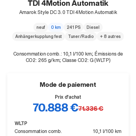
TDI 4Motion Automatik
Amarok Style DC 3.0 TDI 4Motion Automatik
neuf
0 km
241 PS
Diesel
Anhängerkupplung fest
Tuner/Radio
+ 8 autres
Consommation comb.: 10,1 l/100 km; Émissions de
CO2: 265 g/km; Classe CO2: G (WLTP)
Mode de paiement
Prix d'achat
70.888 €
71.336 €
WLTP
Consommation comb.
10,1 l/100 km