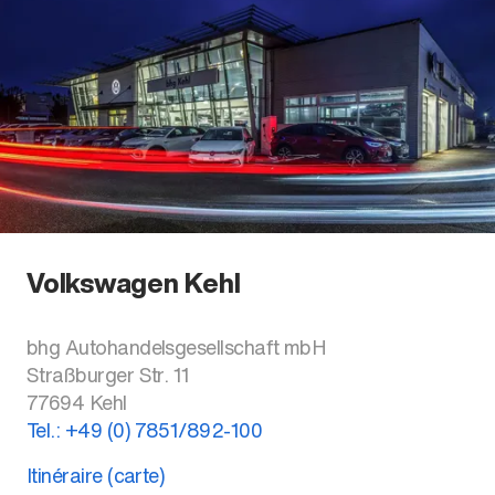
Volkswagen Kehl
bhg Autohandelsgesellschaft mbH
Straßburger Str. 11
77694
Kehl
Tel.:
+49 (0) 7851/892-100
Itinéraire (carte)