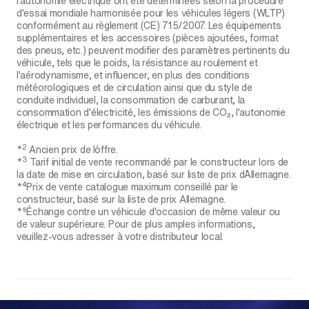
l'autonomie électrique ont été déterminées selon la procédure
d'essai mondiale harmonisée pour les véhicules légers (WLTP)
conformément au règlement (CE) 715/2007. Les équipements
supplémentaires et les accessoires (pièces ajoutées, format
des pneus, etc.) peuvent modifier des paramètres pertinents du
véhicule, tels que le poids, la résistance au roulement et
l'aérodynamisme, et influencer, en plus des conditions
météorologiques et de circulation ainsi que du style de
conduite individuel, la consommation de carburant, la
consommation d'électricité, les émissions de CO₂, l'autonomie
électrique et les performances du véhicule.
2
*
Ancien prix de l´offre.
3
*
Tarif initial de vente recommandé par le constructeur lors de
la date de mise en circulation, basé sur liste de prix d´Allemagne.
4
*
Prix de vente catalogue maximum conseillé par le
constructeur, basé sur la liste de prix Allemagne.
*⁵Échange contre un véhicule d'occasion de même valeur ou
de valeur supérieure. Pour de plus amples informations,
veuillez-vous adresser à votre distributeur local.