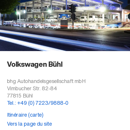
Volkswagen Bühl
bhg Autohandelsgesellschaft mbH
Vimbucher Str. 82-84
77815
Bühl
Tel.:
+49 (0) 7223/9888-0
Itinéraire (carte)
Vers la page du site