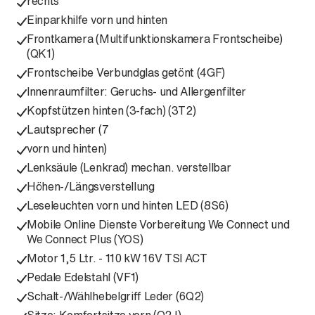
rechts
Einparkhilfe vorn und hinten
Frontkamera (Multifunktionskamera Frontscheibe)
(QK1)
Frontscheibe Verbundglas getönt (4GF)
Innenraumfilter: Geruchs- und Allergenfilter
Kopfstützen hinten (3-fach) (3T2)
Lautsprecher (7
vorn und hinten)
Lenksäule (Lenkrad) mechan. verstellbar
Höhen-/Längsverstellung
Leseleuchten vorn und hinten LED (8S6)
Mobile Online Dienste Vorbereitung We Connect und
We Connect Plus (YOS)
Motor 1,5 Ltr. - 110 kW 16V TSI ACT
Pedale Edelstahl (VF1)
Schalt-/Wählhebelgriff Leder (6Q2)