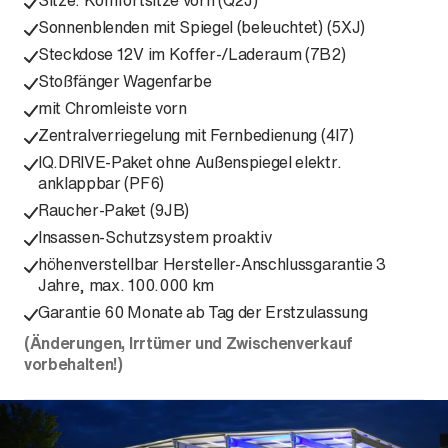
Sitze: Komfortsitze vorn (Q2J)
Sonnenblenden mit Spiegel (beleuchtet) (5XJ)
Steckdose 12V im Koffer-/Laderaum (7B2)
Stoßfänger Wagenfarbe
mit Chromleiste vorn
Zentralverriegelung mit Fernbedienung (4I7)
IQ.DRIVE-Paket ohne Außenspiegel elektr.
anklappbar (PF6)
Raucher-Paket (9JB)
Insassen-Schutzsystem proaktiv
höhenverstellbar Hersteller-Anschlussgarantie 3
Jahre, max. 100.000 km
Garantie 60 Monate ab Tag der Erstzulassung
(Änderungen, Irrtümer und Zwischenverkauf
vorbehalten!)