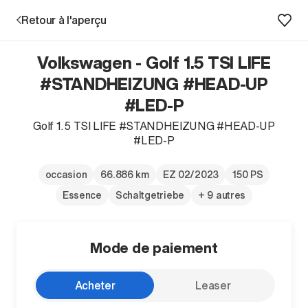
Retour à l'aperçu
Volkswagen - Golf 1.5 TSI LIFE
Prestations
#STANDHEIZUNG #HEAD-UP
#LED-P
Succursales
Golf 1.5 TSI LIFE #STANDHEIZUNG #HEAD-UP
#LED-P
Recherche d'un véhicule
occasion
66.886 km
EZ 02/2023
150 PS
Essence
Schaltgetriebe
+ 9 autres
Entreprise & Carrière
Mode de paiement
Acheter
Leaser