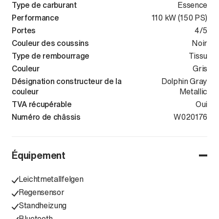
Type de carburant
Essence
Performance
110 kW (150 PS)
Portes
4/5
Couleur des coussins
Noir
Type de rembourrage
Tissu
Couleur
Gris
Désignation constructeur de la
Dolphin Gray
couleur
Metallic
TVA récupérable
Oui
Numéro de châssis
WVWZZZCD4P
W020176
Équipement
Leichtmetallfelgen
Regensensor
Standheizung
Bluetooth