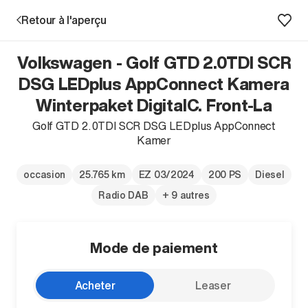
Retour à l'aperçu
Volkswagen - Golf GTD 2.0TDI SCR
Prestations
DSG LEDplus AppConnect Kamera
Winterpaket DigitalC. Front-La
Succursales
Golf GTD 2.0TDI SCR DSG LEDplus AppConnect
Kamer
Recherche d'un véhicule
occasion
25.765 km
EZ 03/2024
200 PS
Diesel
Radio DAB
+ 9 autres
Entreprise & Carrière
Mode de paiement
Acheter
Leaser