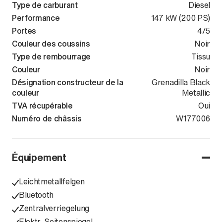
Type de carburant
Diesel
Performance
147 kW (200 PS)
Portes
4/5
Couleur des coussins
Noir
Type de rembourrage
Tissu
Couleur
Noir
Désignation constructeur de la
Grenadilla Black
couleur
Metallic
TVA récupérable
Oui
Numéro de châssis
WVWZZZCD3R
W177006
Équipement
Leichtmetallfelgen
Bluetooth
Zentralverriegelung
Elektr. Seitenspiegel