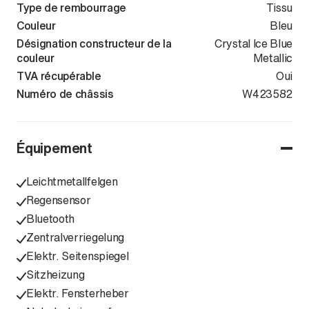
Type de rembourrage
Tissu
Couleur
Bleu
Désignation constructeur de la
Crystal Ice Blue
couleur
Metallic
TVA récupérable
Oui
Numéro de châssis
WVWZZZCD2S
W423582
Équipement
Leichtmetallfelgen
Regensensor
Bluetooth
Zentralverriegelung
Elektr. Seitenspiegel
Sitzheizung
Elektr. Fensterheber