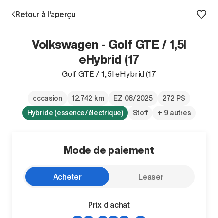
Retour à l'aperçu
Volkswagen - Golf GTE / 1,5l
Prestations
eHybrid (17
Golf GTE / 1,5l eHybrid (17
Succursales
occasion
12.742 km
EZ 08/2025
272 PS
Recherche d'un véhicule
Hybride (essence/électrique)
Stoff
+ 9 autres
Entreprise & Carrière
Mode de paiement
Acheter
Leaser
Prix d'achat