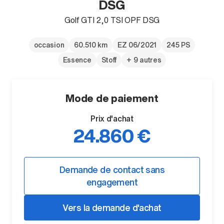
DSG
Golf GTI 2,0 TSI OPF DSG
occasion
60.510 km
EZ 06/2021
245 PS
Essence
Stoff
+ 9 autres
Mode de paiement
Prix d'achat
24.860 €
Demande de contact sans
engagement
Vers la demande d'achat