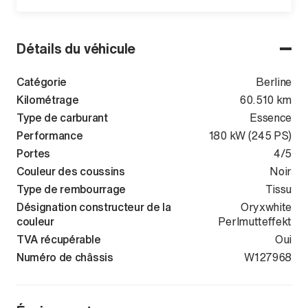
Détails du véhicule
Catégorie
Berline
Kilométrage
60.510 km
Type de carburant
Essence
Performance
180 kW (245 PS)
Portes
4/5
Couleur des coussins
Noir
Type de rembourrage
Tissu
Désignation constructeur de la
Oryxwhite
couleur
Perlmutteffekt
TVA récupérable
Oui
Numéro de châssis
WVWZZZCDZM
W127968