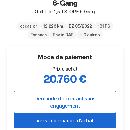
6-Gang
Golf Life 1,5 TSI OPF 6-Gang
occasion
12.223 km
EZ 05/2022
131 PS
Essence
Radio DAB
+ 9 autres
Mode de paiement
Prix d'achat
20.760 €
Demande de contact sans
engagement
Vers la demande d'achat