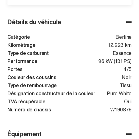
Détails du véhicule
Catégorie
Berline
Kilométrage
12.223 km
Type de carburant
Essence
Performance
96 kW (131 PS)
Portes
4/5
Couleur des coussins
Noir
Type de rembourrage
Tissu
Désignation constructeur de la couleur
Pure White
TVA récupérable
Oui
Numéro de châssis
WVWZZZCDZN
W190879
Équipement