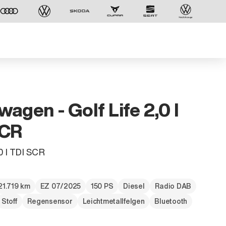
wagen - Golf Life 2,0 l
SCR
,0 l TDI SCR
21.719 km
EZ 07/2025
150 PS
Diesel
Radio DAB
Stoff
Regensensor
Leichtmetallfelgen
Bluetooth