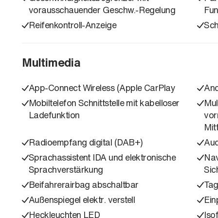
vorausschauender Geschw.-Regelung
Fun
Reifenkontroll-Anzeige
Sch
Multimedia
App-Connect Wireless (Apple CarPlay
And
Mobiltelefon Schnittstelle mit kabelloser
Mul
Ladefunktion
vor
Mit
Radioempfang digital (DAB+)
Aud
Sprachassistent IDA und elektronische
Nav
Sprachverstärkung
Sic
Beifahrerairbag abschaltbar
Tag
Außenspiegel elektr. verstell
Ein
Heckleuchten LED
Iso