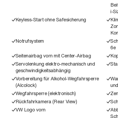
Bei
i-S
Keyless-Start ohne Safesicherung
Kli
Zon
Kom
Notrufsystem
Sch
6e
Seitenairbag vorn mit Center-Airbag
Kop
Servolenkung elektro-mechanisch und
Sta
geschwindigkeitsabhängig
Vorbereitung für Alkohol-Wegfahrsperre
War
(Alcolock)
und
Wegfahrsperre (elektronisch)
Zen
Rückfahrkamera (Rear View)
Sch
VW Logo vorn
Abb
Sch