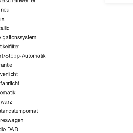
elscheinwerfer
 neu
ix
allic
igationssystem
ikelfilter
rt/Stopp-Automatik
antie
venlicht
fahrlicht
omatik
hwarz
standstempomat
hreswagen
dio DAB