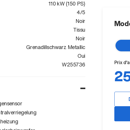
110 kW (150 PS)
4/5
Noir
Mode
Tissu
Noir
Grenadillschwarz Metallic
Oui
Prix d'
WVWZZZCD6S
W255736
25
ensensor
tralverriegelung
zheizung