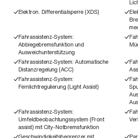
Lic
Elektron. Differentialsperre (XDS)
Ele
Bre
mec
Fahrassistenz-System:
Fah
Abbiegebremsfunktion und
Müd
Ausweichunterstützung
Fahrassistenz-System: Automatische
Fah
Distanzregelung (ACC)
Ass
Fahrassistenz-System:
Fah
Fernlichtregulierung (Light Assist)
Spu
Aus
Aus
Fahrassistenz-System:
Fah
Umfeldbeobachtungssystem (Front
Ver
assist) mit City-Notbremsfunktion
Geschwindigkeitsbegrenzer mit
Par