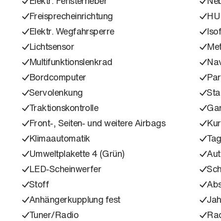
Elektr. Fensterheber
Neb
Freisprecheinrichtung
HU
Elektr. Wegfahrsperre
Isof
Lichtsensor
Met
Multifunktionslenkrad
Nav
Bordcomputer
Part
Servolenkung
Sta
Traktionskontrolle
Gar
Front-, Seiten- und weitere Airbags
Kur
Klimaautomatik
Tag
Umweltplakette 4 (Grün)
Aut
LED-Scheinwerfer
Sc
Stoff
Ab
Anhängerkupplung fest
Ja
Tuner/Radio
Ra