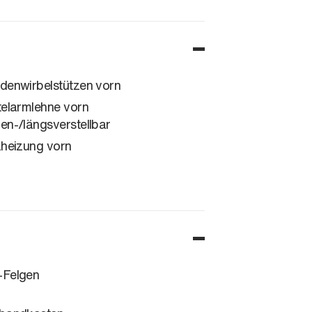
denwirbelstützen vorn
telarmlehne vorn
en-/längsverstellbar
zheizung vorn
Felgen