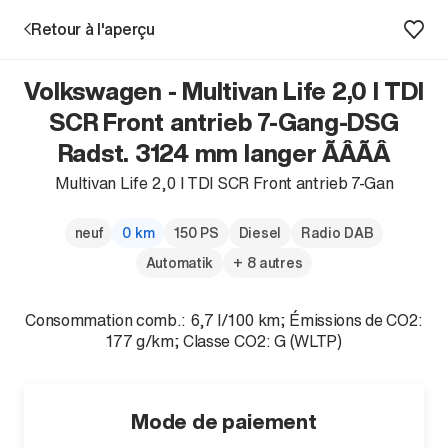
Retour à l'aperçu
Volkswagen - Multivan Life 2,0 l TDI
Prestations
SCR Front antrieb 7-Gang-DSG
Radst. 3124 mm langer ÃÂÃÂ
Succursales
Multivan Life 2,0 l TDI SCR Front antrieb 7-Gan
Recherche d'un véhicule
neuf
0 km
150 PS
Diesel
Radio DAB
Automatik
+ 8 autres
Entreprise & Carrière
Consommation comb.: 6,7 l/100 km; Émissions de CO2:
177 g/km; Classe CO2: G (WLTP)
Mode de paiement