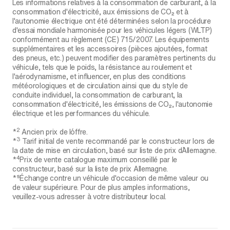
Les informations relatives à la consommation de carburant, à la
consommation d'électricité, aux émissions de CO₂ et à
l'autonomie électrique ont été déterminées selon la procédure
d'essai mondiale harmonisée pour les véhicules légers (WLTP)
conformément au règlement (CE) 715/2007. Les équipements
supplémentaires et les accessoires (pièces ajoutées, format
des pneus, etc.) peuvent modifier des paramètres pertinents du
véhicule, tels que le poids, la résistance au roulement et
l'aérodynamisme, et influencer, en plus des conditions
météorologiques et de circulation ainsi que du style de
conduite individuel, la consommation de carburant, la
consommation d'électricité, les émissions de CO₂, l'autonomie
électrique et les performances du véhicule.
2
*
Ancien prix de l´offre.
3
*
Tarif initial de vente recommandé par le constructeur lors de
la date de mise en circulation, basé sur liste de prix d´Allemagne.
4
*
Prix de vente catalogue maximum conseillé par le
constructeur, basé sur la liste de prix Allemagne.
*⁵Échange contre un véhicule d'occasion de même valeur ou
de valeur supérieure. Pour de plus amples informations,
veuillez-vous adresser à votre distributeur local.