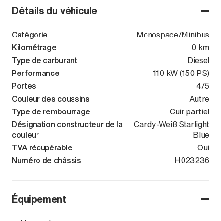
Détails du véhicule
Catégorie
Monospace/Minibus
Kilométrage
0 km
Type de carburant
Diesel
Performance
110 kW (150 PS)
Portes
4/5
Couleur des coussins
Autre
Type de rembourrage
Cuir partiel
Désignation constructeur de la
Candy-Weiß Starlight
couleur
Blue
TVA récupérable
Oui
Numéro de châssis
WV2ZZZSTXT
H023236
Équipement