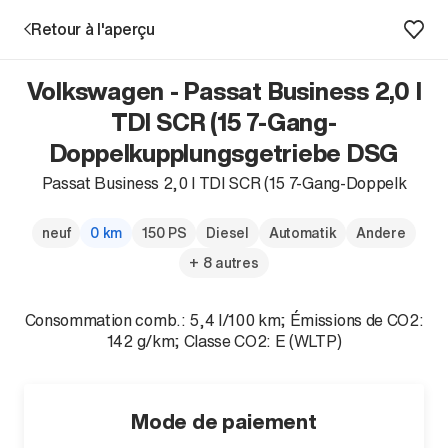
Retour à l'aperçu
Volkswagen - Passat Business 2,0 l
Prestations
TDI SCR (15 7-Gang-
Doppelkupplungsgetriebe DSG
Succursales
Passat Business 2,0 l TDI SCR (15 7-Gang-Doppelk
Recherche d'un véhicule
neuf
0 km
150 PS
Diesel
Automatik
Andere
+ 8 autres
Entreprise & Carrière
Consommation comb.: 5,4 l/100 km; Émissions de CO2:
142 g/km; Classe CO2: E (WLTP)
Mode de paiement