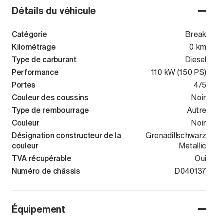
Détails du véhicule
Catégorie
Break
Kilométrage
0 km
Type de carburant
Diesel
Performance
110 kW (150 PS)
Portes
4/5
Couleur des coussins
Noir
Type de rembourrage
Autre
Couleur
Noir
Désignation constructeur de la
Grenadillschwarz
couleur
Metallic
TVA récupérable
Oui
Numéro de châssis
WVWZZZCJ1T
D040137
Équipement