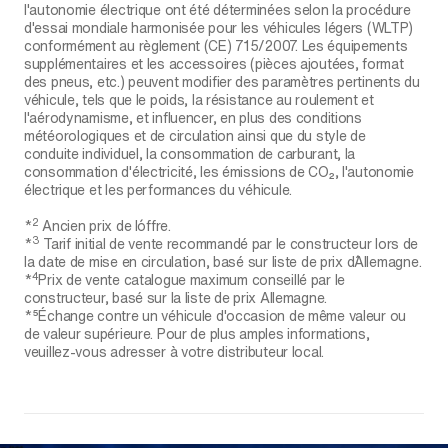
l'autonomie électrique ont été déterminées selon la procédure
d'essai mondiale harmonisée pour les véhicules légers (WLTP)
conformément au règlement (CE) 715/2007. Les équipements
supplémentaires et les accessoires (pièces ajoutées, format
des pneus, etc.) peuvent modifier des paramètres pertinents du
véhicule, tels que le poids, la résistance au roulement et
l'aérodynamisme, et influencer, en plus des conditions
météorologiques et de circulation ainsi que du style de
conduite individuel, la consommation de carburant, la
consommation d'électricité, les émissions de CO₂, l'autonomie
électrique et les performances du véhicule.
2
*
Ancien prix de l´offre.
3
*
Tarif initial de vente recommandé par le constructeur lors de
la date de mise en circulation, basé sur liste de prix d´Allemagne.
4
*
Prix de vente catalogue maximum conseillé par le
constructeur, basé sur la liste de prix Allemagne.
*⁵Échange contre un véhicule d'occasion de même valeur ou
de valeur supérieure. Pour de plus amples informations,
veuillez-vous adresser à votre distributeur local.