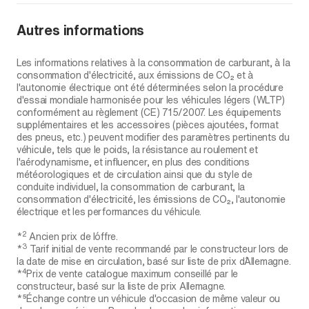
Autres informations
Les informations relatives à la consommation de carburant, à la
consommation d'électricité, aux émissions de CO₂ et à
l'autonomie électrique ont été déterminées selon la procédure
d'essai mondiale harmonisée pour les véhicules légers (WLTP)
conformément au règlement (CE) 715/2007. Les équipements
supplémentaires et les accessoires (pièces ajoutées, format
des pneus, etc.) peuvent modifier des paramètres pertinents du
véhicule, tels que le poids, la résistance au roulement et
l'aérodynamisme, et influencer, en plus des conditions
météorologiques et de circulation ainsi que du style de
conduite individuel, la consommation de carburant, la
consommation d'électricité, les émissions de CO₂, l'autonomie
électrique et les performances du véhicule.
2
*
Ancien prix de l´offre.
3
*
Tarif initial de vente recommandé par le constructeur lors de
la date de mise en circulation, basé sur liste de prix d´Allemagne.
4
*
Prix de vente catalogue maximum conseillé par le
constructeur, basé sur la liste de prix Allemagne.
*⁵Échange contre un véhicule d'occasion de même valeur ou