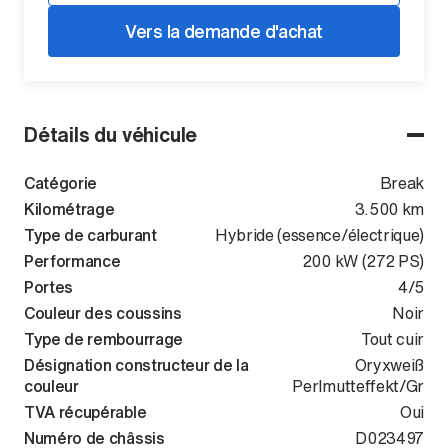
Vers la demande d'achat
Détails du véhicule
Catégorie
Break
Kilométrage
3.500 km
Type de carburant
Hybride (essence/électrique)
Performance
200 kW (272 PS)
Portes
4/5
Couleur des coussins
Noir
Type de rembourrage
Tout cuir
Désignation constructeur de la
Oryxweiß
couleur
Perlmutteffekt/Gr
TVA récupérable
Oui
Numéro de châssis
WVWZZZCJ1T
D023497