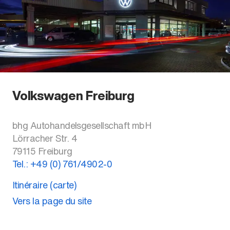
Volkswagen Freiburg
bhg Autohandelsgesellschaft mbH
Lörracher Str. 4
79115
Freiburg
Tel.:
+49 (0) 761/4902-0
Itinéraire (carte)
Vers la page du site