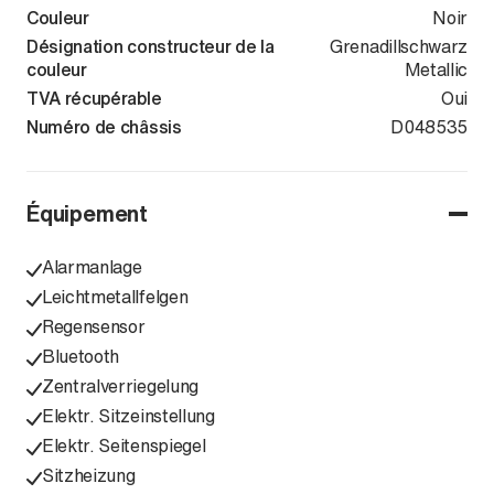
Couleur
Noir
Désignation constructeur de la
Grenadillschwarz
couleur
Metallic
TVA récupérable
Oui
Numéro de châssis
WVWZZZCJ0S
D048535
Équipement
Alarmanlage
Leichtmetallfelgen
Regensensor
Bluetooth
Zentralverriegelung
Elektr. Sitzeinstellung
Elektr. Seitenspiegel
Sitzheizung