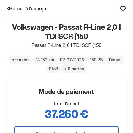
Retour à l'aperçu
Volkswagen - Passat R-Line 2,0 l
Prestations
TDI SCR (150
Passat R-Line 2,0 l TDI SCR (150
Succursales
occasion
13.159 km
EZ 07/2025
150 PS
Diesel
Recherche d'un véhicule
Stoff
+ 9 autres
Entreprise & Carrière
Mode de paiement
Prix d'achat
37.260 €