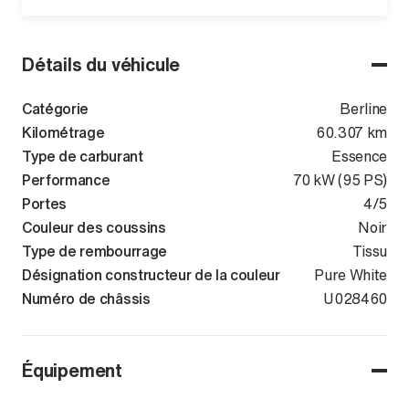
Détails du véhicule
Catégorie
Berline
Kilométrage
60.307 km
Type de carburant
Essence
Performance
70 kW (95 PS)
Portes
4/5
Couleur des coussins
Noir
Type de rembourrage
Tissu
Désignation constructeur de la couleur
Pure White
Numéro de châssis
WVWZZZAWZM
U028460
Équipement