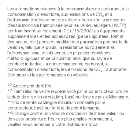
Les informations relatives à la consommation de carburant, à la
consommation d'électricité, aux émissions de CO₂ et à
l'autonomie électrique ont été déterminées selon la procédure
d'essai mondiale harmonisée pour les véhicules légers (WLTP)
conformément au règlement (CE) 715/2007. Les équipements
supplémentaires et les accessoires (pièces ajoutées, format
des pneus, etc.) peuvent modifier des paramètres pertinents du
véhicule, tels que le poids, la résistance au roulement et
l'aérodynamisme, et influencer, en plus des conditions
météorologiques et de circulation ainsi que du style de
conduite individuel, la consommation de carburant, la
consommation d'électricité, les émissions de CO₂, l'autonomie
électrique et les performances du véhicule.
2
*
Ancien prix de l´offre.
3
*
Tarif initial de vente recommandé par le constructeur lors de
la date de mise en circulation, basé sur liste de prix d´Allemagne.
4
*
Prix de vente catalogue maximum conseillé par le
constructeur, basé sur la liste de prix Allemagne.
*⁵Échange contre un véhicule d'occasion de même valeur ou
de valeur supérieure. Pour de plus amples informations,
veuillez-vous adresser à votre distributeur local.