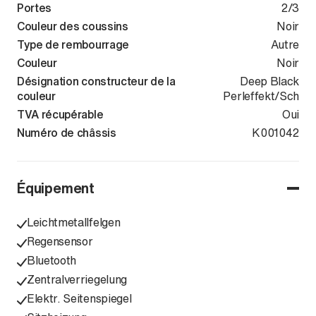
Portes
2/3
Couleur des coussins
Noir
Type de rembourrage
Autre
Couleur
Noir
Désignation constructeur de la
Deep Black
couleur
Perleffekt/Sch
TVA récupérable
Oui
Numéro de châssis
WVGZZZA11T
K001042
Équipement
Leichtmetallfelgen
Regensensor
Bluetooth
Zentralverriegelung
Elektr. Seitenspiegel