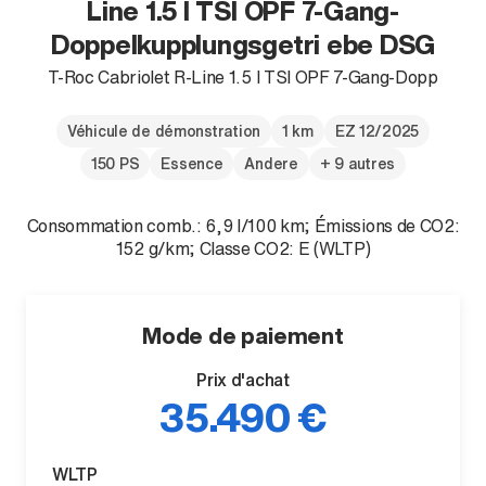
Line 1.5 l TSI OPF 7-Gang-
Doppelkupplungsgetri ebe DSG
T-Roc Cabriolet R-Line 1.5 l TSI OPF 7-Gang-Dopp
Véhicule de démonstration
1 km
EZ 12/2025
150 PS
Essence
Andere
+ 9 autres
Consommation comb.: 6,9 l/100 km; Émissions de CO2:
152 g/km; Classe CO2: E (WLTP)
Mode de paiement
Prix d'achat
35.490 €
WLTP