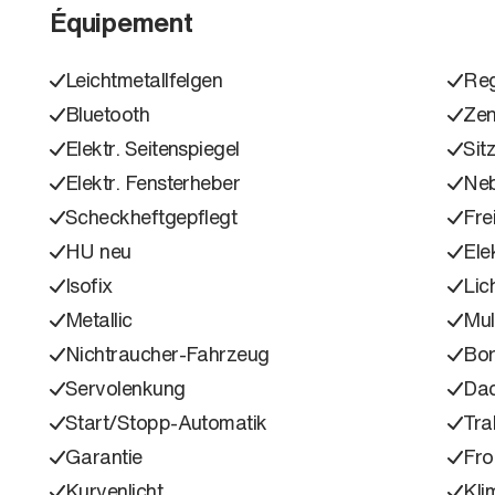
Équipement
Leichtmetallfelgen
Reg
Bluetooth
Zen
Elektr. Seitenspiegel
Sit
Elektr. Fensterheber
Neb
Scheckheftgepflegt
Fre
HU neu
Ele
Isofix
Lic
Metallic
Mul
Nichtraucher-Fahrzeug
Bo
Servolenkung
Dac
Start/Stopp-Automatik
Tra
Garantie
Fro
Kurvenlicht
Kli