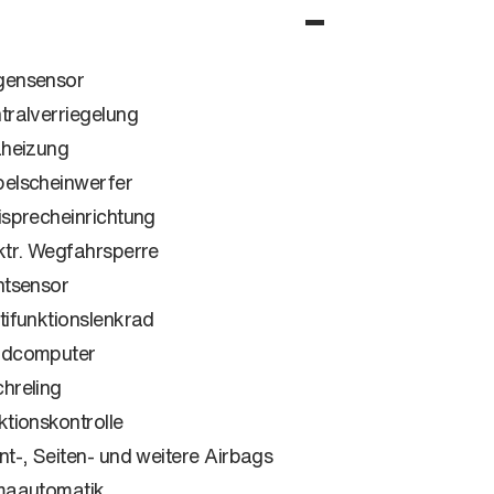
ensensor
tralverriegelung
zheizung
elscheinwerfer
isprecheinrichtung
ktr. Wegfahrsperre
htsensor
tifunktionslenkrad
rdcomputer
hreling
ktionskontrolle
nt-, Seiten- und weitere Airbags
maautomatik