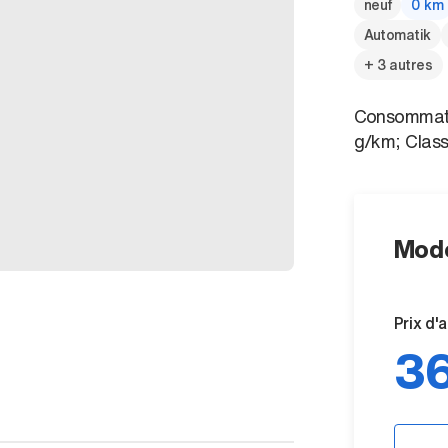
neuf
0 km
Automatik
+ 3 autres
Consommati
g/km; Clas
Mode
Prix d'
36