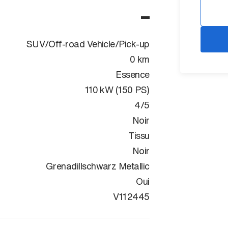
SUV/Off-road Vehicle/Pick-up
0 km
Essence
110 kW (150 PS)
4/5
Noir
Tissu
Noir
Grenadillschwarz Metallic
Oui
WVGZZZA29T
V112445