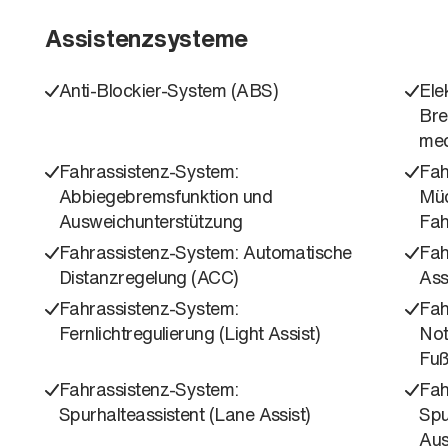
Assistenzsysteme
Anti-Blockier-System (ABS)
Ele
Bre
mec
Fahrassistenz-System:
Fah
Abbiegebremsfunktion und
Müd
Ausweichunterstützung
Fah
Fahrassistenz-System: Automatische
Fah
Distanzregelung (ACC)
Ass
Fahrassistenz-System:
Fah
Fernlichtregulierung (Light Assist)
Not
Fuß
Fahrassistenz-System:
Fah
Spurhalteassistent (Lane Assist)
Spu
Aus