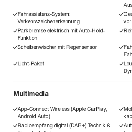
Aus
Fahrassistenz-System:
Ges
Verkehrszeichenerkennung
vor
Parkbremse elektrisch mit Auto-Hold-
Rei
Funktion
Scheibenwischer mit Regensensor
Fah
Fah
Licht-Paket
Leu
Dyn
Multimedia
App-Connect Wireless (Apple CarPlay,
Mob
Android Auto)
kab
Radioempfang digital (DAB+) Technik &
Aut