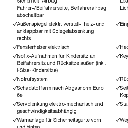
Sicherheit: Airbag
Lea
Fahrer-/Beifahrerseite, Beifahrerairbag
Lic
abschaltbar
Außenspiegel elektr. verstell-, heiz- und
Ein
anklappbar mit Spiegelabsenkung
rechts
Fensterheber elektrisch
Hec
Isofix-Aufnahmen für Kindersitz an
Key
Beifahrersitz und Rücksitze außen (inkl.
i-Size-Kindersitze)
Notrufsystem
Rüc
Schadstoffarm nach Abgasnorm Euro
Sei
6e
Kop
Servolenkung elektro-mechanisch und
Sta
geschwindigkeitsabhängig
Warnanlage für Sicherheitsgurte vorn
Weg
und hinten