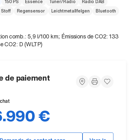
150 PS
Essence
Tuner/Radio
Radio DAB
Stoff
Regensensor
Leichtmetallfelgen
Bluetooth
on comb.: 5,9 l/100 km; Émissions de CO2: 133
se CO2: D (WLTP)
 de paiement
achat
.990 €