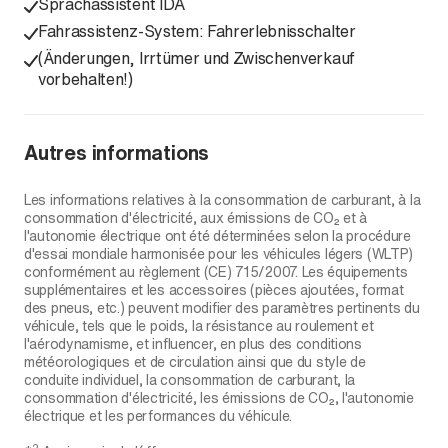
Sprachassistent IDA
Fahrassistenz-System: Fahrerlebnisschalter
(Änderungen, Irrtümer und Zwischenverkauf
vorbehalten!)
Autres informations
Les informations relatives à la consommation de carburant, à la
consommation d'électricité, aux émissions de CO₂ et à
l'autonomie électrique ont été déterminées selon la procédure
d'essai mondiale harmonisée pour les véhicules légers (WLTP)
conformément au règlement (CE) 715/2007. Les équipements
supplémentaires et les accessoires (pièces ajoutées, format
des pneus, etc.) peuvent modifier des paramètres pertinents du
véhicule, tels que le poids, la résistance au roulement et
l'aérodynamisme, et influencer, en plus des conditions
météorologiques et de circulation ainsi que du style de
conduite individuel, la consommation de carburant, la
consommation d'électricité, les émissions de CO₂, l'autonomie
électrique et les performances du véhicule.
2