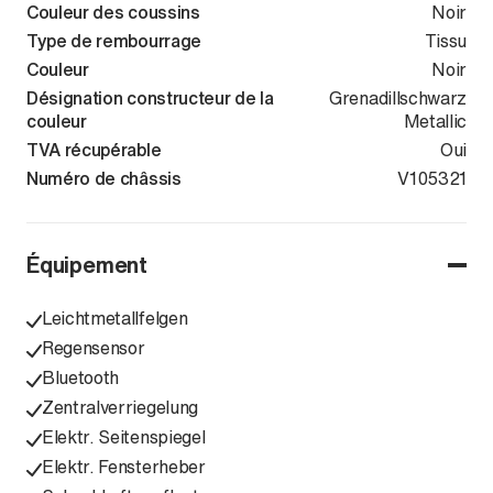
Couleur des coussins
Noir
Type de rembourrage
Tissu
Couleur
Noir
Désignation constructeur de la
Grenadillschwarz
couleur
Metallic
TVA récupérable
Oui
Numéro de châssis
WVGZZZA20T
V105321
Équipement
Leichtmetallfelgen
Regensensor
Bluetooth
Zentralverriegelung
Elektr. Seitenspiegel
Elektr. Fensterheber