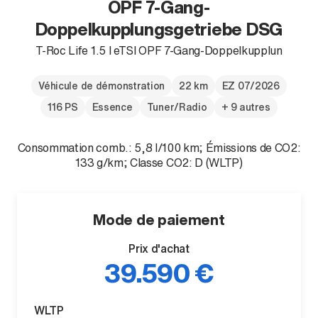
OPF 7-Gang-
Doppelkupplungsgetriebe DSG
T-Roc Life 1.5 l eTSI OPF 7-Gang-Doppelkupplun
Véhicule de démonstration
22 km
EZ 07/2026
116 PS
Essence
Tuner/Radio
+ 9 autres
Consommation comb.: 5,8 l/100 km; Émissions de CO2:
133 g/km; Classe CO2: D (WLTP)
Mode de paiement
Prix d'achat
39.590 €
WLTP