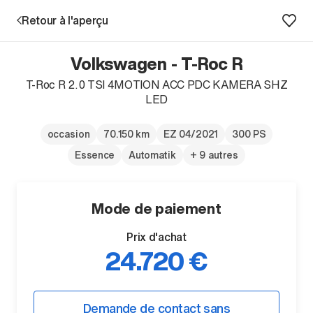
Retour à l'aperçu
Volkswagen - T-Roc R
Prestations
T-Roc R 2.0 TSI 4MOTION ACC PDC KAMERA SHZ
LED
Succursales
occasion
70.150 km
EZ 04/2021
300 PS
Recherche d'un véhicule
Essence
Automatik
+ 9 autres
Mode de paiement
Entreprise & Carrière
Prix d'achat
24.720 €
Demande de contact sans