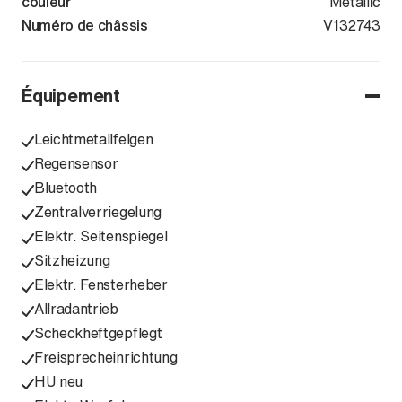
couleur
Metallic
Numéro de châssis
WVGZZZA1ZM
V132743
Équipement
Leichtmetallfelgen
Regensensor
Bluetooth
Zentralverriegelung
Elektr. Seitenspiegel
Sitzheizung
Elektr. Fensterheber
Allradantrieb
Scheckheftgepflegt
Freisprecheinrichtung
HU neu