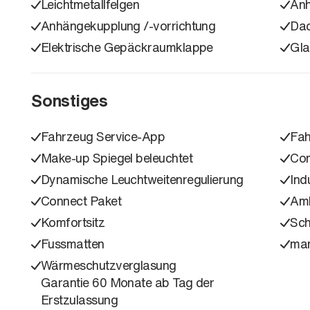
Leichtmetallfelgen
Anh
Anhängekupplung /-vorrichtung
Dac
Elektrische Gepäckraumklappe
Gla
Sonstiges
Fahrzeug Service-App
Fah
Make-up Spiegel beleuchtet
Co
Dynamische Leuchtweitenregulierung
Ind
Connect Paket
Amb
Komfortsitz
Sch
Fussmatten
man
Wärmeschutzverglasung
Garantie 60 Monate ab Tag der
Erstzulassung