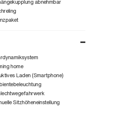
ängekupplung abnehmbar
hreling
nzpaket
rdynamiksystem
ming home
uktives Laden (Smartphone)
ientebeleuchtung
lechtwegefahrwerk
uelle Sitzhöheneinstellung