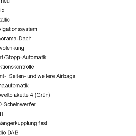
 neu
ix
allic
igationssystem
norama-Dach
volenkung
rt/Stopp-Automatik
ktionskontrolle
nt-, Seiten- und weitere Airbags
maautomatik
eltplakette 4 (Grün)
-Scheinwerfer
ff
ängerkupplung fest
dio DAB