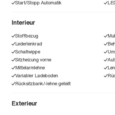
Start/Stopp Automatik
LED
Interieur
Stoffbezug
Mul
Lederlenkrad
Beh
Schaltwippe
Umk
Sitzheizung vorne
Aut
Mittelarmlehne
Len
Variabler Ladeboden
Rüc
Rücksitzbank/-lehne geteilt
Exterieur