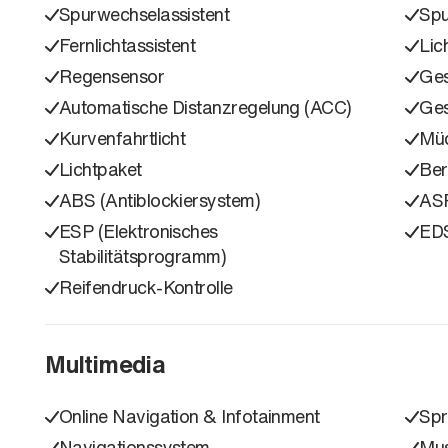
Spurwechselassistent
Spu
Fernlichtassistent
Lic
Regensensor
Ges
Automatische Distanzregelung (ACC)
Ges
Kurvenfahrtlicht
Müd
Lichtpaket
Ber
ABS (Antiblockiersystem)
ASR
ESP (Elektronisches
ED
Stabilitätsprogramm)
Reifendruck-Kontrolle
Multimedia
Online Navigation & Infotainment
Spr
Navigationssystem
Mus