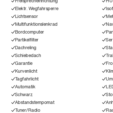
Freisprecheinrichtung
HU
Elektr. Wegfahrsperre
Isof
Lichtsensor
Met
Multifunktionslenkrad
Nav
Bordcomputer
Pa
Partikelfilter
Ser
Dachreling
Sta
Schiebedach
Tra
Garantie
Fro
Kurvenlicht
Kli
Tagfahrlicht
Umw
Automatik
LED
Schwarz
Sto
Abstandstempomat
Anh
Tuner/Radio
Ra