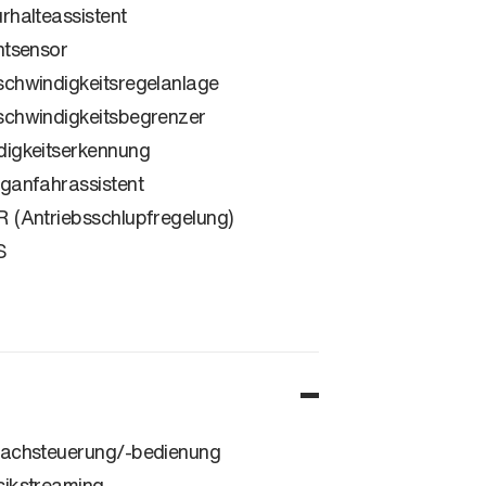
rhalteassistent
htsensor
chwindigkeitsregelanlage
chwindigkeitsbegrenzer
igkeitserkennung
ganfahrassistent
 (Antriebsschlupfregelung)
S
achsteuerung/-bedienung
ikstreaming