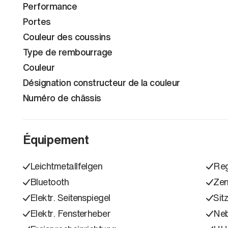
Performance
Portes
Couleur des coussins
Type de rembourrage
Couleur
Désignation constructeur de la couleur
Numéro de châssis
Équipement
Leichtmetallfelgen
Reg
Bluetooth
Zen
Elektr. Seitenspiegel
Sit
Elektr. Fensterheber
Neb