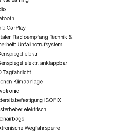
dio
etooth
le CarPlay
italer Radioempfang Technik &
herheit: Unfallnotrufsystem
enspiegel elektr
enspiegel elektr. anklappbar
 Tagfahrlicht
onen Klimaanlage
votronic
dersitzbefestigung ISOFIX
sterheber elektrisch
tenairbags
ktronische Wegfahrsperre