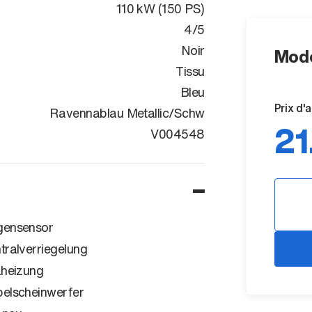
110 kW (150 PS)
4/5
Noir
Mode
Tissu
Bleu
Prix d'
Ravennablau Metallic/Schw
21
WVGZZZA1ZN
V004548
ensensor
tralverriegelung
zheizung
elscheinwerfer