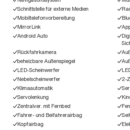
Schnittstelle für externe Medien
Ra
Mobiltelefonvorbereitung
Blu
MirrorLink
App
Android Auto
Dig
Sic
Rückfahrkamera
Auß
beheizbare Außenspiegel
Auß
LED-Scheinwerfer
LED
Nebelscheinwerfer
2-Z
Klimaautomatik
Ser
Servolenkung
Kin
Zentralver. mit Fernbed
Fen
Fahrer- und Beifahrerairbag
Sei
Kopfairbag
Ele