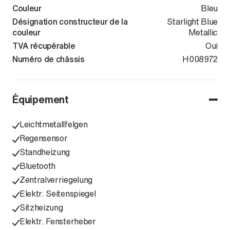
Couleur
Bleu
Désignation constructeur de la
Starlight Blue
couleur
Metallic
TVA récupérable
Oui
Numéro de châssis
WV2ZZZST3P
H008972
Équipement
Leichtmetallfelgen
Regensensor
Standheizung
Bluetooth
Zentralverriegelung
Elektr. Seitenspiegel
Sitzheizung
Elektr. Fensterheber