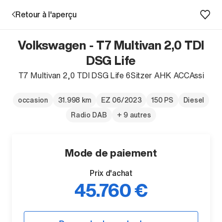
Retour à l'aperçu
Volkswagen - T7 Multivan 2,0 TDI
Prestations
DSG Life
T7 Multivan 2,0 TDI DSG Life 6Sitzer AHK ACCAssi
Succursales
occasion
31.998 km
EZ 06/2023
150 PS
Diesel
Recherche d'un véhicule
Radio DAB
+ 9 autres
Entreprise & Carrière
Mode de paiement
Prix d'achat
45.760 €