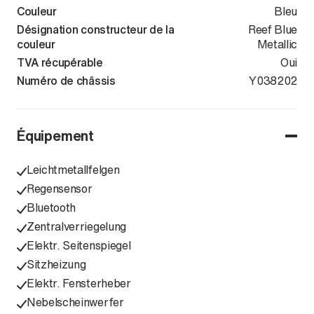
Couleur
Bleu
Désignation constructeur de la
Reef Blue
couleur
Metallic
TVA récupérable
Oui
Numéro de châssis
WVGZZZCSZN
Y038202
Équipement
Leichtmetallfelgen
Regensensor
Bluetooth
Zentralverriegelung
Elektr. Seitenspiegel
Sitzheizung
Elektr. Fensterheber
Nebelscheinwerfer