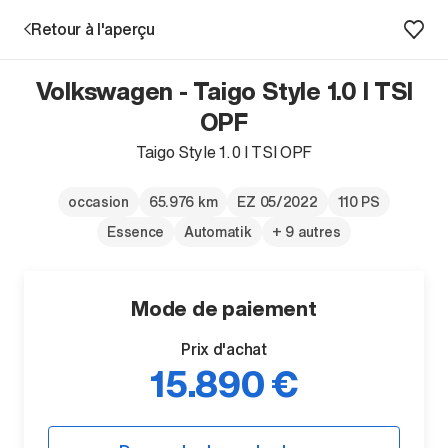
Retour à l'aperçu
Volkswagen - Taigo Style 1.0 l TSI
Prestations
OPF
Taigo Style 1.0 l TSI OPF
Succursales
occasion
65.976 km
EZ 05/2022
110 PS
Recherche d'un véhicule
Essence
Automatik
+ 9 autres
Entreprise & Carrière
Mode de paiement
Prix d'achat
15.890 €