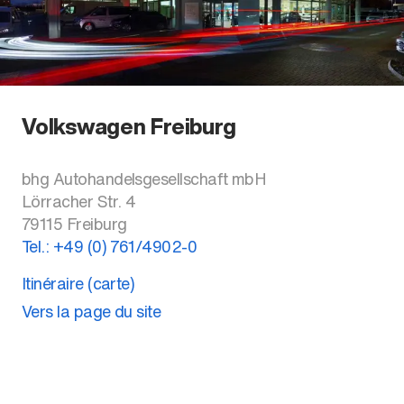
Volkswagen Freiburg
bhg Autohandelsgesellschaft mbH
Lörracher Str. 4
79115
Freiburg
Tel.:
+49 (0) 761/4902-0
Itinéraire (carte)
Vers la page du site