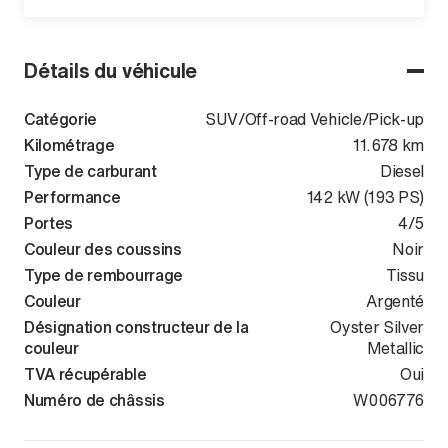
Détails du véhicule
Catégorie
SUV/Off-road Vehicle/Pick-up
Kilométrage
11.678 km
Type de carburant
Diesel
Performance
142 kW (193 PS)
Portes
4/5
Couleur des coussins
Noir
Type de rembourrage
Tissu
Couleur
Argenté
Désignation constructeur de la
Oyster Silver
couleur
Metallic
TVA récupérable
Oui
Numéro de châssis
WVGZZZCT6T
W006776