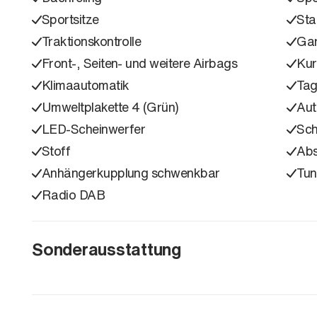
Sportsitze
Sta
Traktionskontrolle
Gar
Front-, Seiten- und weitere Airbags
Kur
Klimaautomatik
Tag
Umweltplakette 4 (Grün)
Aut
LED-Scheinwerfer
Sc
Stoff
Ab
Anhängerkupplung schwenkbar
Tun
Radio DAB
Sonderausstattung