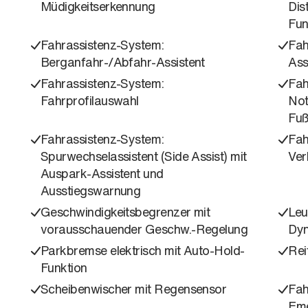
Müdigkeitserkennung
Dis
Fun
Fahrassistenz-System:
Fah
Berganfahr-/Abfahr-Assistent
Ass
Fahrassistenz-System:
Fah
Fahrprofilauswahl
Not
Fuß
Fahrassistenz-System:
Fah
Spurwechselassistent (Side Assist) mit
Ver
Auspark-Assistent und
Ausstiegswarnung
Geschwindigkeitsbegrenzer mit
Leu
vorausschauender Geschw.-Regelung
Dyn
Parkbremse elektrisch mit Auto-Hold-
Rei
Funktion
Scheibenwischer mit Regensensor
Fah
Eme