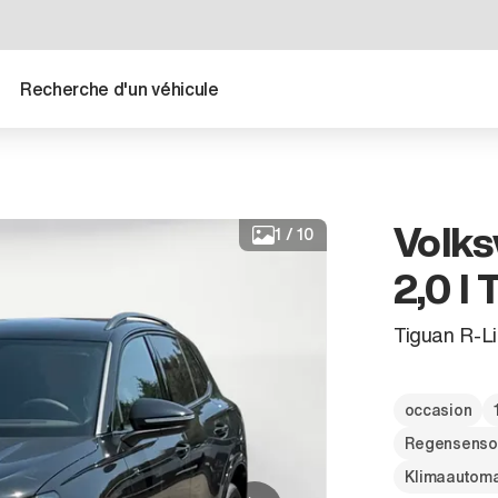
Recherche d'un véhicule
Volks
1
/
10
2,0 l
Tiguan R-L
occasion
Regensenso
Klimaautoma