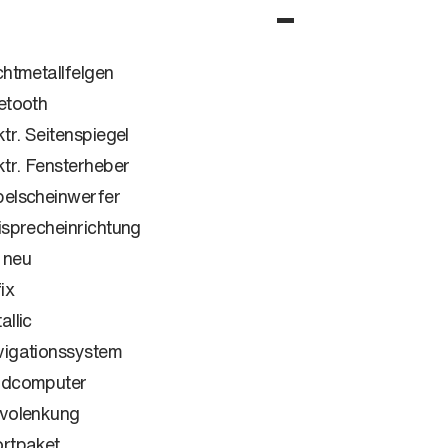
chtmetallfelgen
etooth
ktr. Seitenspiegel
ktr. Fensterheber
elscheinwerfer
isprecheinrichtung
 neu
ix
allic
igationssystem
rdcomputer
volenkung
rtpaket