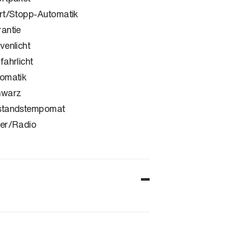
rt/Stopp-Automatik
antie
venlicht
fahrlicht
omatik
hwarz
standstempomat
er/Radio