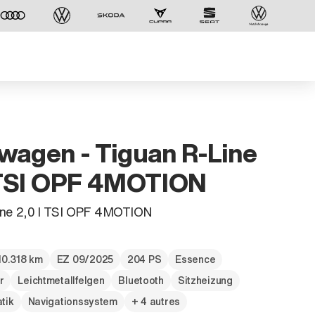
wagen - Tiguan R-Line
 TSI OPF 4MOTION
ine 2,0 l TSI OPF 4MOTION
10.318 km
EZ 09/2025
204 PS
Essence
r
Leichtmetallfelgen
Bluetooth
Sitzheizung
tik
Navigationssystem
+ 4 autres