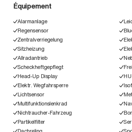
Équipement
Alarmanlage
Lei
Regensensor
Blu
Zentralverriegelung
Ele
Sitzheizung
Ele
Allradantrieb
Neb
Scheckheftgepflegt
Fre
Head-Up Display
HU
Elektr. Wegfahrsperre
Isof
Lichtsensor
Met
Multifunktionslenkrad
Nav
Nichtraucher-Fahrzeug
Bo
Partikelfilter
Ser
Dachreling
Spo