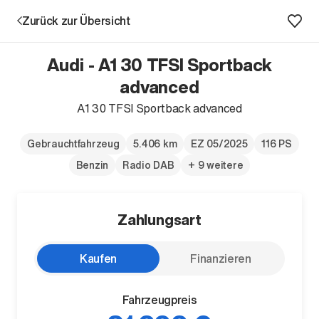
Zurück zur Übersicht
Audi - A1 30 TFSI Sportback
advanced
A1 30 TFSI Sportback advanced
Aktion
Gebrauchtfahrzeug
5.406 km
EZ 05/2025
116 PS
Benzin
Radio DAB
+ 9 weitere
Zahlungsart
Unternehmen
Kaufen
Finanzieren
Standorte
Karriere
Fahrzeugpreis
News