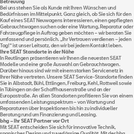
Betreuung
Bei uns stehen Sie als Kunde mit Ihren Wünschen und
Bedürfnissen im Mittelpunkt. Ganz gleich, ob Sie sich für den
Kauf eines SEAT Neuwagens interessieren, einen gepflegten
Gebrauchtwagen suchen oder eine Wartung, Reparatur oder
Fahrzeugpflege in Auftrag geben möchten – wir beraten Sie
umfassend und persönlich. „Ihr Vertrauen verdienen – jeden
Tag!“ ist unser Leitsatz, den wir bei jedem Kontakt leben.
Ihre SEAT Standorte in der Nähe
In
Reutlingen
präsentieren wir Ihnen die neuesten SEAT
Modelle und eine große Auswahl an Gebrauchtwagen.
Darüber hinaus sind wir mit einem starken Servicenetz in
Ihrer Nähe vertreten. Unsere SEAT Service-Standorte finden
Sie in
Albstadt
,
Bühl
,
Ettlingen
,
Freiburg
,
Kehl
,
Rottweil
sowie
in
Tübingen an der Schaffhausenstraße
und an der
Europastraße
. An allen Standorten profitieren Sie von einem
umfassenden Leistungsspektrum – von Wartung und
Reparaturen über Inspektionen bis hin zu individueller
Beratung rund um Finanzierung und Leasing.
bhg – Ihr SEAT Partner vor Ort
Mit SEAT entscheiden Sie sich für innovative Technik,
spanisches Design und zuverlässige Qualität. Mit der bhg