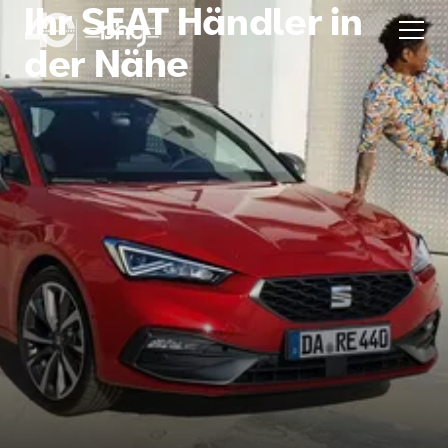
Ihr SEAT Händler in
der Nähe
Aktion
Unternehmen
Standorte
Karriere
News