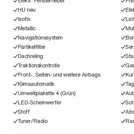
Elektr. Fensterheber
Fre
HU neu
Ele
Isofix
Lic
Metallic
Mul
Navigationssystem
Bo
Partikelfilter
Ser
Dachreling
Sta
Traktionskontrolle
Gar
Front-, Seiten- und weitere Airbags
Kur
Klimaautomatik
Tag
Umweltplakette 4 (Grün)
Aut
LED-Scheinwerfer
Sc
Stoff
Ab
Tuner/Radio
Ra