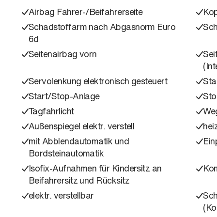
Airbag Fahrer-/Beifahrerseite
Kop
Schadstoffarm nach Abgasnorm Euro
Sch
6d
Seitenairbag vorn
Sei
(In
Servolenkung elektronisch gesteuert
Sta
Start/Stop-Anlage
Sto
Tagfahrlicht
Weg
Außenspiegel elektr. verstell
hei
mit Abblendautomatik und
Ein
Bordsteinautomatik
Isofix-Aufnahmen für Kindersitz an
Kom
Beifahrersitz und Rücksitz
elektr. verstellbar
Sch
(Ko