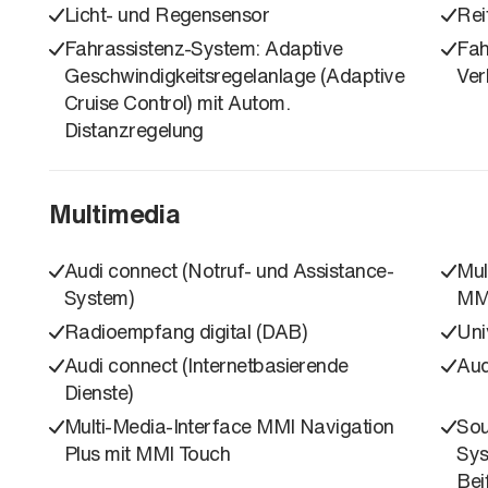
Licht- und Regensensor
Rei
Fahrassistenz-System: Adaptive
Fah
Geschwindigkeitsregelanlage (Adaptive
Ver
Cruise Control) mit Autom.
Distanzregelung
Multimedia
Audi connect (Notruf- und Assistance-
Mul
System)
MMI
Radioempfang digital (DAB)
Uni
Audi connect (Internetbasierende
Aud
Dienste)
Multi-Media-Interface MMI Navigation
Sou
Plus mit MMI Touch
Sys
Bei