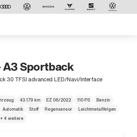
- A3 Sportback
ck 30 TFSI advanced LED/Navi/Interface
hrzeug
43.179 km
EZ 06/2022
110 PS
Benzin
Automatik
Stoff
Regensensor
Leichtmetallfelgen
Der ID. Polo Day
+ 4 weitere
Am 5. September