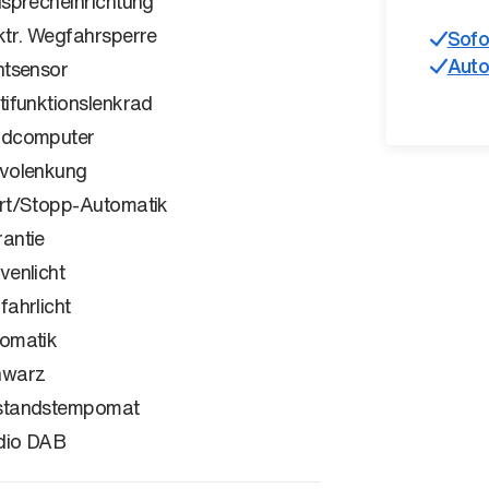
isprecheinrichtung
ktr. Wegfahrsperre
Sofo
Auto
htsensor
tifunktionslenkrad
rdcomputer
volenkung
rt/Stopp-Automatik
antie
venlicht
fahrlicht
omatik
hwarz
standstempomat
dio DAB