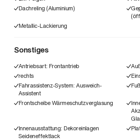
Dachreling (Aluminium)
Gep
(öf
Metallic-Lackierung
Sonstiges
Antriebsart: Frontantrieb
Auß
rechts
Ein
Fahrassistenz-System: Ausweich-
Fuß
Assistent
Frontscheibe Wärmeschutzverglasung
Inn
Akz
Gla
Innenausstattung: Dekoreinlagen
Pla
Seideneffektlack