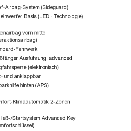
f-Airbag-System (Sideguard)
einwerfer Basis (LED - Technologie)
tenairbag vorn mitte
teraktionsairbag)
ndard-Fahrwerk
ßfänger Ausführung: advanced
fahrsperre (elektronisch)
z- und anklappbar
parkhilfe hinten (APS)
fort-Klimaautomatik 2-Zonen
ließ-/Startsystem Advanced Key
mfortschlüssel)