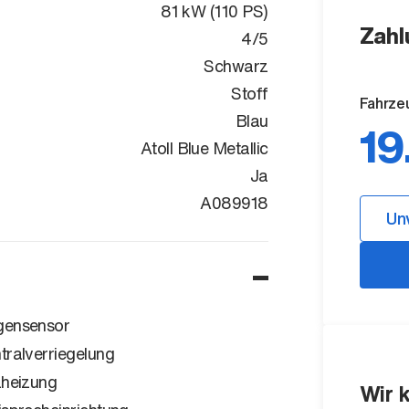
81 kW (110 PS)
Zahl
4/5
Schwarz
Stoff
Fahrze
Blau
19
Atoll Blue Metallic
Ja
WAUZZZGY9N
A089918
Un
ensensor
tralverriegelung
zheizung
Wir 