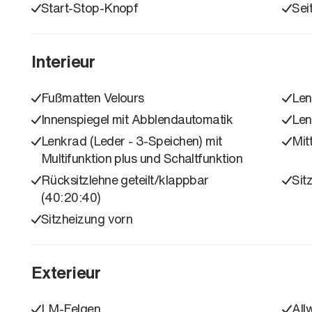
Start-Stop-Knopf
Sei
Interieur
Fußmatten Velours
Len
Innenspiegel mit Abblendautomatik
Len
Lenkrad (Leder - 3-Speichen) mit
Mit
Multifunktion plus und Schaltfunktion
Rücksitzlehne geteilt/klappbar
Sit
(40:20:40)
Sitzheizung vorn
Exterieur
LM-Felgen
All