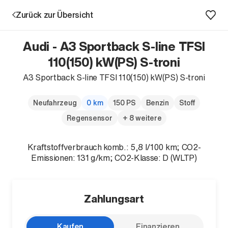
Zurück zur Übersicht
Audi - A3 Sportback S-line TFSI
110(150) kW(PS) S-troni
A3 Sportback S-line TFSI 110(150) kW(PS) S-troni
Aktion
Neufahrzeug
0 km
150 PS
Benzin
Stoff
Regensensor
+ 8 weitere
Kraftstoffverbrauch komb.: 5,8 l/100 km; CO2-
Emissionen: 131 g/km; CO2-Klasse: D (WLTP)
Unternehmen
Standorte
Zahlungsart
Karriere
News
Kaufen
Finanzieren