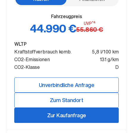
Fahrzeugpreis
*4
UVP
44.990 €
55.860 €
WLTP
Kraftstoffverbrauch komb.
5,8 l/100 km
CO2-Emissionen
131 g/km
Der ID. Polo Day
CO2-Klasse
D
Am 5. September
Unverbindliche Anfrage
Zum Standort
Zur Kaufanfrage