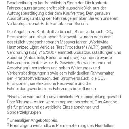
Beschreibung im kaufrechtlichen Sinne dar. Die konkrete
Fahrzeugausstattung ergibt sich ausschließlich aus der
Auftragsbestätigung oder dem Kaufvertrag. Den genauen
Ausstattungsumfang der Fahrzeuge erhalten Sie von unserem
Verkaufspersonal. Bitte kontaktieren Sie uns.
Die Angaben zu Kraftstoffverbrauch, Stromverbrauch, CO₂-
Emissionen und elektrischer Reichweite wurden nach dem
gesetzlich vorgeschriebenen Messverfahren „Worldwide
Harmonized Light Vehicles Test Procedure“ (WLTP) gemäß
Verordnung (EG) 715/2007 ermittelt. Zusatzausstattungen und
Zubehör (Anbauteile, Reifenformat usw.) können relevante
Fahrzeugparameter, wie z. B. Gewicht, Rollwiderstand und
Aerodynamik verändern und neben Witterungs- und
Verkehrsbedingungen sowie dem individuellen Fahrverhalten
den Kraftstoffverbrauch, den Stromverbrauch, die CO₂-
Emissionen, die elektrische Reichweite und die
Fahrleistungswerte eines Fahrzeugs beeinflussen.
*Nachlass wird auf die unverbindliche Preisempfehlung gewährt.
Überführungskosten werden separat berechnet. Das Angebot
gilt für private und gewerbliche Einzelabnehmer und
Sonderzielgruppen.
2
Ehemaliger Angebotspreis.
3
Ehemalige unverbindliche Preisempfehlung des Herstellers