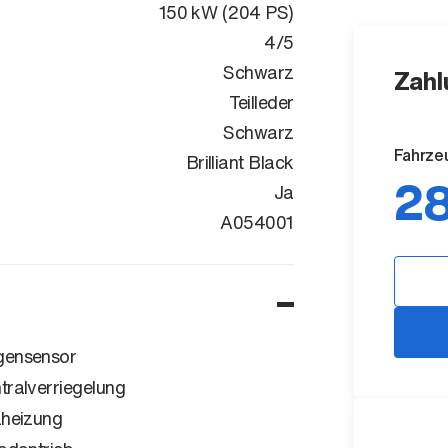
150 kW (204 PS)
4/5
Schwarz
Zahl
Teilleder
Schwarz
Fahrze
Brilliant Black
28
Ja
WAUZZZF4XP
A054001
ensensor
tralverriegelung
zheizung