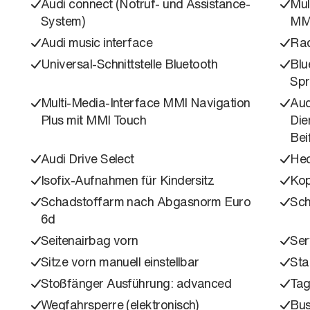
Audi connect (Notruf- und Assistance-
Mul
System)
MMI
Audi music interface
Rad
Universal-Schnittstelle Bluetooth
Blu
Spr
Multi-Media-Interface MMI Navigation
Aud
Plus mit MMI Touch
Die
Bei
Audi Drive Select
Hec
Isofix-Aufnahmen für Kindersitz
Kop
Schadstoffarm nach Abgasnorm Euro
Sch
6d
Seitenairbag vorn
Ser
Sitze vorn manuell einstellbar
Sta
Stoßfänger Ausführung: advanced
Tag
Wegfahrsperre (elektronisch)
Bus