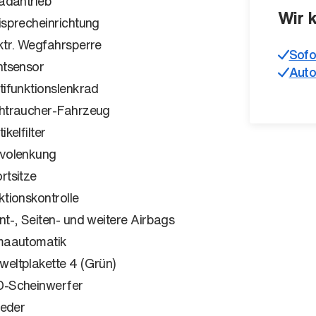
radantrieb
Wir 
isprecheinrichtung
ktr. Wegfahrsperre
Sofo
htsensor
Auto
tifunktionslenkrad
htraucher-Fahrzeug
ikelfilter
volenkung
rtsitze
ktionskontrolle
nt-, Seiten- und weitere Airbags
maautomatik
eltplakette 4 (Grün)
-Scheinwerfer
leder