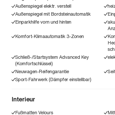
Außenspiegel elektr. verstell
hei
Außenspiegel mit Bordsteinautomatik
Ein
Einparkhilfe vorn und hinten
aku
Anz
Komfort-Klimaautomatik 3-Zonen
Kom
Hec
sch
Schließ-/Startsystem Advanced Key
elek
(Komfortschlüssel)
Neuwagen-Reifengarantie
Sei
Sport-Fahrwerk (Dämpfer einstellbar)
Interieur
Fußmatten Velours
Mit