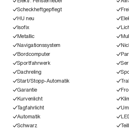
Elektr. Fensterheber
All
Scheckheftgepflegt
Fre
HU neu
Ele
Isofix
Lic
Metallic
Mul
Navigationssystem
Nic
Bordcomputer
Part
Sportfahrwerk
Ser
Dachreling
Spo
Start/Stopp-Automatik
Tra
Garantie
Fro
Kurvenlicht
Kli
Tagfahrlicht
Umw
Automatik
LED
Schwarz
Teil