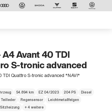
- A4 Avant 40 TDI
ro S-tronic advanced
0 TDI Quattro S-tronic advanced *NAVI*
hrzeug
54.894 km
EZ 04/2023
204 PS
Diesel
Der ID. Polo Day
Teilleder
Regensensor
Leichtmetallfelgen
Am 5. September
Sitzheizung
+ 4 weitere