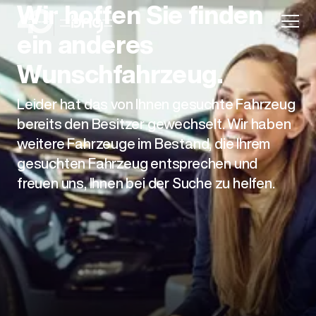
Wir hoffen Sie finden
ein anderes
Wunschfahrzeug.
Leider hat das von Ihnen gesuchte Fahrzeug
Aktion
bereits den Besitzer gewechselt. Wir haben
weitere Fahrzeuge im Bestand, die Ihrem
gesuchten Fahrzeug entsprechen und
freuen uns, Ihnen bei der Suche zu helfen.
Unternehmen
Standorte
Karriere
News