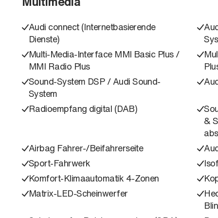
Multimedia
Audi connect (Internetbasierende
Aud
Dienste)
Sys
Multi-Media-Interface MMI Basic Plus /
Mul
MMI Radio Plus
Plu
Sound-System DSP / Audi Sound-
Aud
System
Radioempfang digital (DAB)
Sou
& S
abs
Airbag Fahrer-/Beifahrerseite
Aud
Sport-Fahrwerk
Iso
Komfort-Klimaautomatik 4-Zonen
Kop
Matrix-LED-Scheinwerfer
Hec
Blin