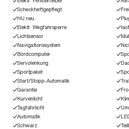
Elektr. Fensterheber
All
Scheckheftgepflegt
Fre
HU neu
Plu
Elektr. Wegfahrsperre
Isof
Lichtsensor
Mul
Navigationssystem
Nic
Bordcomputer
Spo
Servolenkung
Dac
Sportpaket
Spo
Start/Stopp-Automatik
Tra
Garantie
Fro
Kurvenlicht
Kli
Tagfahrlicht
Umw
Automatik
LED
Schwarz
Teil