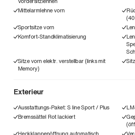
Vordersitzlehnen
Mittelarmlehne vorn
Rüc
(40
Sportsitze vorn
Len
Komfort-Standklimatisierung
Len
Spe
Sch
Sitze vorn elektr. verstellbar (links mit
Sit
Memory)
Exterieur
Ausstattungs-Paket: S line Sport / Plus
LM-
Bremssättel Rot lackiert
Gep
(öf
Heckklappenöffnung automatisch
Ver