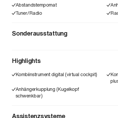
Abstandstempomat
Anh
Tuner/Radio
Ra
Sonderausstattung
Highlights
Kombiinstrument digital (virtual cockpit)
Kom
plu
Anhängerkupplung (Kugelkopf
schwenkbar)
Assistenzsysteme