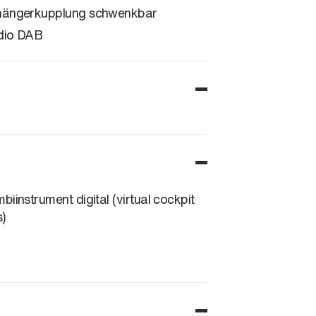
ängerkupplung schwenkbar
dio DAB
biinstrument digital (virtual cockpit
s)