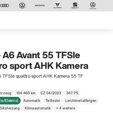
- A6 Avant 55 TFSIe
ro sport AHK Kamera
5 TFSIe quattro sport AHK Kamera 55 TF
hrzeug
104.468 km
EZ 04/2023
367 PS
Der ID. Polo Day
in/Elektro)
Automatik
Teilleder
Leichtmetallfelgen
Am 5. September
Sitzheizung
Klimaautomatik
+ 4 weitere