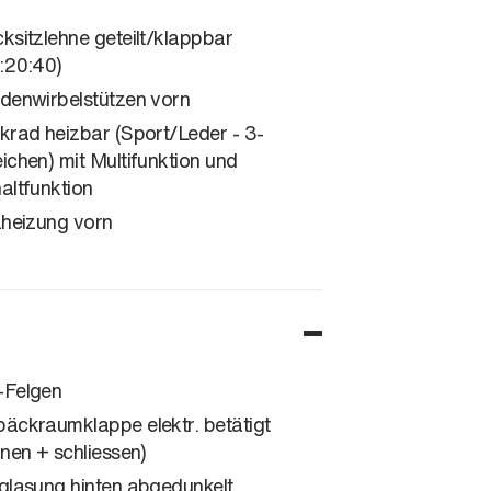
ksitzlehne geteilt/klappbar
:20:40)
denwirbelstützen vorn
krad heizbar (Sport/Leder - 3-
ichen) mit Multifunktion und
altfunktion
zheizung vorn
Felgen
äckraumklappe elektr. betätigt
fnen + schliessen)
glasung hinten abgedunkelt