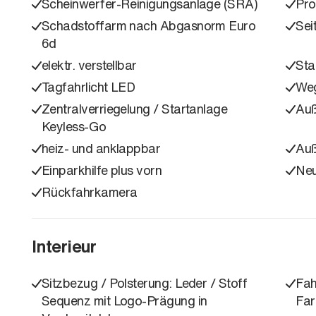
Scheinwerfer-Reinigungsanlage (SRA)
Pro
Schadstoffarm nach Abgasnorm Euro
Sei
6d
elektr. verstellbar
Sta
Tagfahrlicht LED
Weg
Zentralverriegelung / Startanlage
Auß
Keyless-Go
heiz- und anklappbar
Auß
Einparkhilfe plus vorn
Neu
Rückfahrkamera
Interieur
Sitzbezug / Polsterung: Leder / Stoff
Fah
Sequenz mit Logo-Prägung in
Far