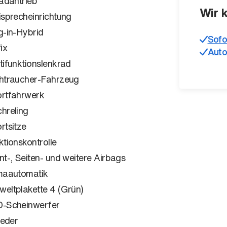
radantrieb
Wir 
isprecheinrichtung
g-in-Hybrid
Sofo
ix
Auto
tifunktionslenkrad
htraucher-Fahrzeug
rtfahrwerk
hreling
rtsitze
ktionskontrolle
nt-, Seiten- und weitere Airbags
maautomatik
eltplakette 4 (Grün)
-Scheinwerfer
leder