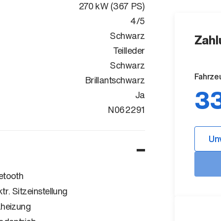
270 kW (367 PS)
4/5
Schwarz
Zahl
Teilleder
Schwarz
Fahrze
Brillantschwarz
33
Ja
WAUZZZF29P
N062291
Un
etooth
ktr. Sitzeinstellung
zheizung